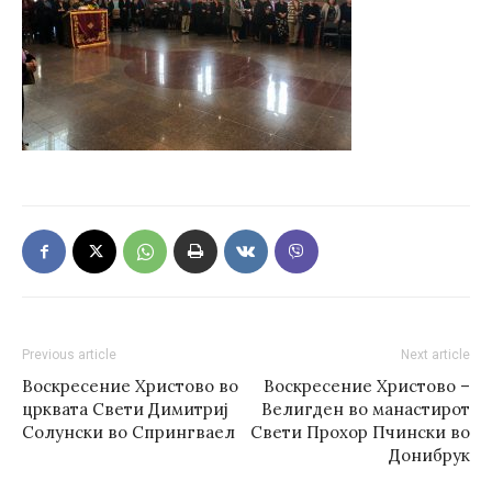
Previous article
Next article
Воскресение Христово во
Воскресение Христово –
црквата Свети Димитриј
Велигден во манастирот
Солунски во Спрингваел
Свети Прохор Пчински во
Донибрук