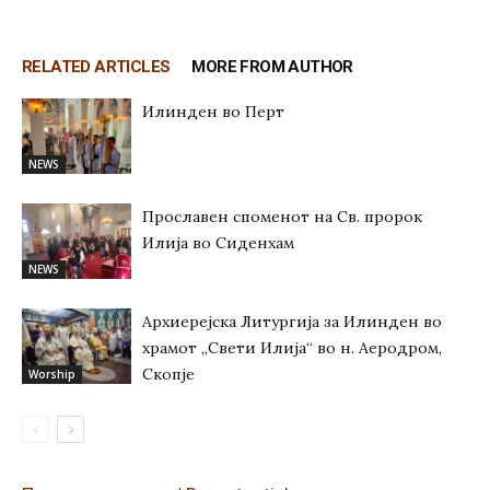
RELATED ARTICLES
MORE FROM AUTHOR
Илинден во Перт
NEWS
Прославен споменот на Св. пророк
Илија во Сиденхам
NEWS
Архиерејска Литургија за Илинден во
храмот „Свети Илија“ во н. Аеродром,
Скопје
Worship