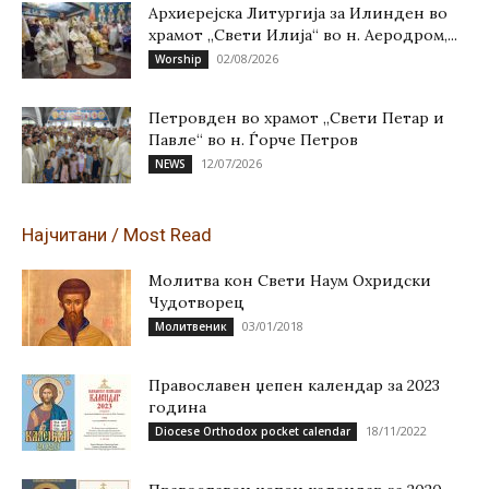
Архиерејска Литургија за Илинден во
храмот „Свети Илија“ во н. Аеродром,...
02/08/2026
Worship
Петровден во храмот „Свети Петар и
Павле“ во н. Ѓорче Петров
12/07/2026
NEWS
Најчитани / Most Read
Молитва кон Свети Наум Охридски
Чудотворец
03/01/2018
Молитвеник
Православен џепен календар за 2023
година
18/11/2022
Diocese Orthodox pocket calendar