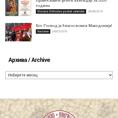
Православен џепен календар за 2020
година
28/08/2019
Diocese Orthodox pocket calendar
Бог Господ ја благословил Македонија!
04/03/2018
Настани
Архива / Archive
Архива
/
Archive