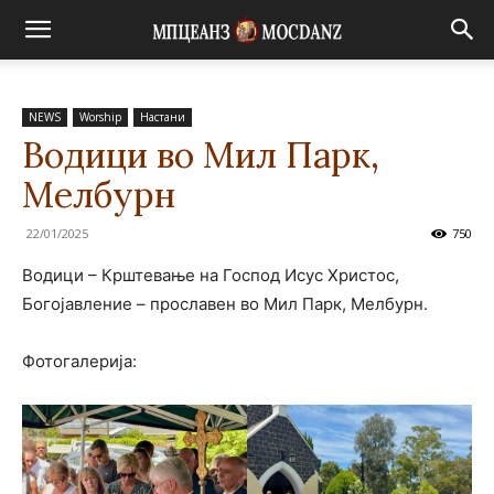
NEWS
Worship
Настани
Водици во Мил Парк,
Мелбурн
22/01/2025
750
Водици – Крштевање на Господ Исус Христос,
Богојавление – прославен во Мил Парк, Мелбурн.
Фотогалерија: