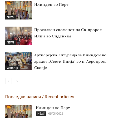
Илинден во Перт
NEWS
Прославен споменот на Св. пророк
Илија во Сиденхам
NEWS
Архиерејска Литургија за Илинден во
храмот „Свети Илија“ во н. Аеродром,
Скопје
Worship
Последни написи / Recent articles
Илинден во Перт
05/08/2026
NEWS