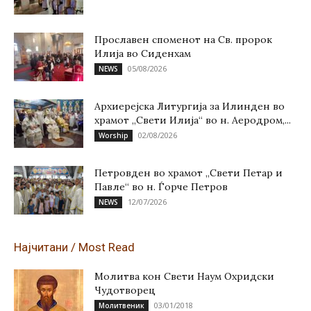
Прославен споменот на Св. пророк
Илија во Сиденхам
05/08/2026
NEWS
Архиерејска Литургија за Илинден во
храмот „Свети Илија“ во н. Аеродром,...
02/08/2026
Worship
Петровден во храмот „Свети Петар и
Павле“ во н. Ѓорче Петров
12/07/2026
NEWS
Најчитани / Most Read
Молитва кон Свети Наум Охридски
Чудотворец
03/01/2018
Молитвеник