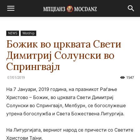
NEWS
Worship
Божик во црквата Свети
Димитриј Солунски во
Спрингвајл
07/01/2019
1547
На 7 Јануари, 2019 година, на празникот Раѓање
Христово – Божик, во црквата Свети Димитриј
Солунски во Спрингвајл, Мелбурн, се богослужеше
утрена богослужба и Света Божествена Литургија.
На Литургијата, верниот народ се причести со Светите
Христови Тајни.