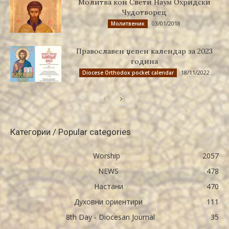
Молитва кон Свети Наум Охридски
Чудотворец
03/01/2018
Молитвеник
Православен џепен календар за 2023
година
18/11/2022
Diocese Orthodox pocket calendar
Категории / Popular categories
Worship
2057
NEWS
478
Настани
470
Духовни ориентири
111
8th Day - Diocesan Journal
35