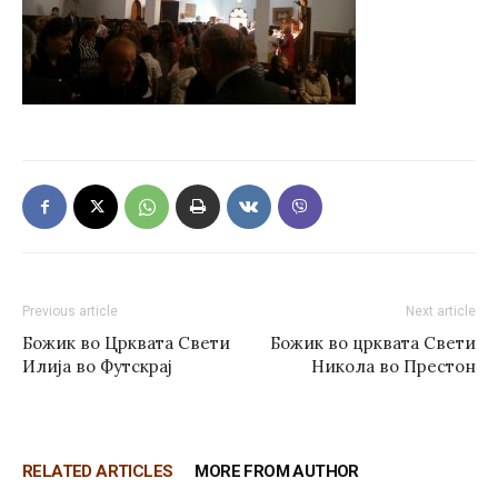
Previous article
Next article
Божик во Црквата Свети
Божик во црквата Свети
Илија во Футскрај
Никола во Престон
RELATED ARTICLES
MORE FROM AUTHOR