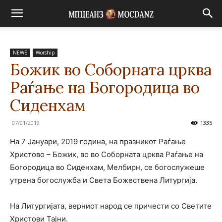
NEWS
Worship
Божик во Соборната црква
Раѓање на Богородица во
Сиденхам
07/01/2019
1335
На 7 Јануари, 2019 година, на празникот Раѓање
Христово – Божик, во во Соборната црква Раѓање на
Богородица во Сиденхам, Мелбирн, се богослужеше
утрена богослужба и Света Божествена Литургија.
На Литургијата, верниот народ се причести со Светите
Христови Тајни.