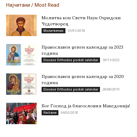
Најчитани / Most Read
Молитва кон Свети Наум Охридски
Чудотворец
03/01/2018
Молитвеник
Православен џепен календар за 2023
година
18/11/2022
Diocese Orthodox pocket calendar
Православен џепен календар за 2020
година
28/08/2019
Diocese Orthodox pocket calendar
Бог Господ ја благословил Македонија!
04/03/2018
Настани