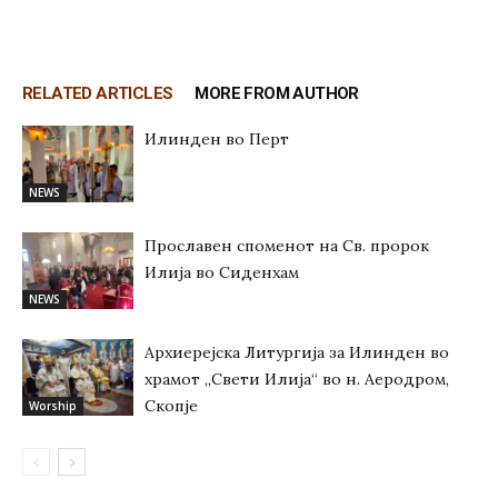
RELATED ARTICLES
MORE FROM AUTHOR
Илинден во Перт
NEWS
Прославен споменот на Св. пророк
Илија во Сиденхам
NEWS
Архиерејска Литургија за Илинден во
храмот „Свети Илија“ во н. Аеродром,
Скопје
Worship