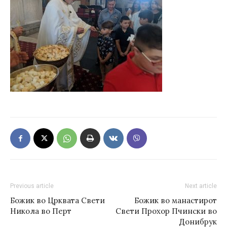
Previous article
Next article
Божик во Црквата Свети
Божик во манастирот
Никола во Перт
Свети Прохор Пчински во
Донибрук