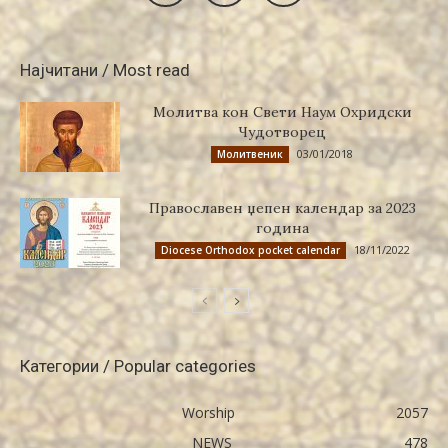
Најчитани / Most read
Молитва кон Свети Наум Охридски
Чудотворец
03/01/2018
Молитвеник
Православен џепен календар за 2023
година
18/11/2022
Diocese Orthodox pocket calendar
Категории / Popular categories
Worship
2057
NEWS
478