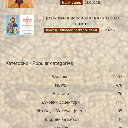
03/01/2018
Молитвеник
Православен џепен календар за 2023
година
18/11/2022
Diocese Orthodox pocket calendar
Категории / Popular categories
Worship
2057
NEWS
478
Настани
470
Духовни ориентири
111
8th Day - Diocesan Journal
35
Зборови за живот
34
Најави
30