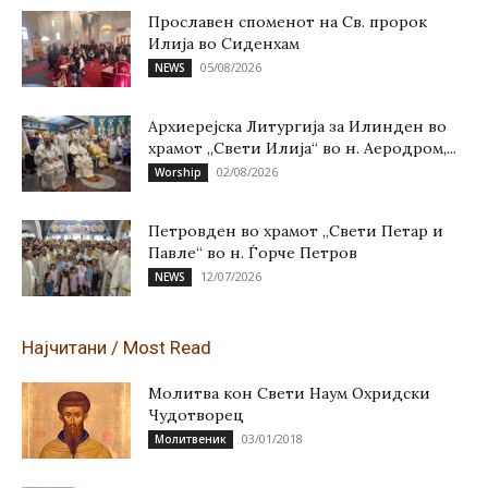
Прославен споменот на Св. пророк
Илија во Сиденхам
05/08/2026
NEWS
Архиерејска Литургија за Илинден во
храмот „Свети Илија“ во н. Аеродром,...
02/08/2026
Worship
Петровден во храмот „Свети Петар и
Павле“ во н. Ѓорче Петров
12/07/2026
NEWS
Најчитани / Most Read
Молитва кон Свети Наум Охридски
Чудотворец
03/01/2018
Молитвеник