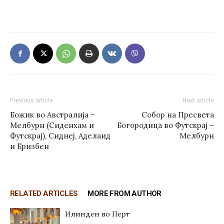
Previous article
Next article
Божик во Австралија –
Собор на Пресвета
Мелбурн (Сиденхам и
Богородица во Футскрај –
Футскрај), Сиднеј, Аделаид
Мелбурн
и Бризбен
RELATED ARTICLES
MORE FROM AUTHOR
Илинден во Перт