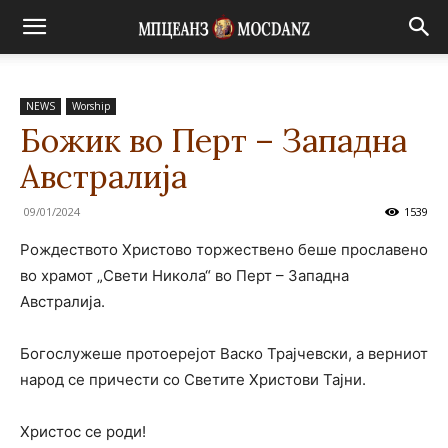
NEWS
Worship
Божик во Перт – Западна
Австралија
09/01/2024
1539
Рождеството Христово торжествено беше прославено
во храмот „Свети Никола“ во Перт – Западна
Австралија.
Богослужеше протоерејот Васко Трајчевски, а верниот
народ се причести со Светите Христови Тајни.
Христос се роди!