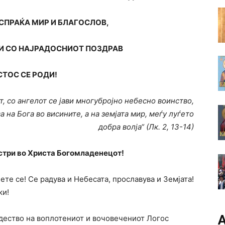
СПРАЌА МИР И БЛАГОСЛОВ,
 СО НАЈРАДОСНИОТ ПОЗДРАВ
ТОС СЕ РОДИ!
, со ангелот се јави многубројно небесно воинство,
а на Бога во висините, а на земјата мир, меѓу луѓето
добра волја“ (Лк. 2, 13-14)
стри во Христа Богомладенецот!
лете се! Се радува и Небесата, прославува и Земјата!
ки!
А
дество на воплотениот и вочовечениот Логос