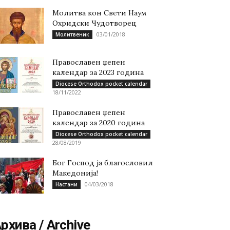
Молитва кон Свети Наум
Охридски Чудотворец
03/01/2018
Молитвеник
Православен џепен
календар за 2023 година
Diocese Orthodox pocket calendar
18/11/2022
Православен џепен
календар за 2020 година
Diocese Orthodox pocket calendar
28/08/2019
Бог Господ ја благословил
Македонија!
04/03/2018
Настани
рхива / Archive