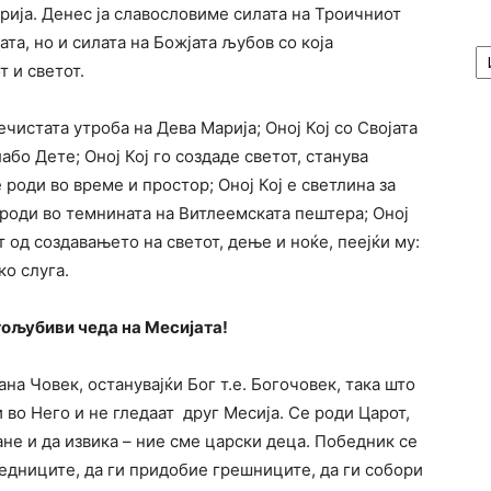
рија. Денес ја славословиме силата на Троичниот
та, но и силата на Божјата љубов со која
А
/
 и светот.
Ar
ечистата утроба на Дева Марија; Оној Кој со Својата
або Дете; Оној Кој го создаде светот, станува
е роди во време и простор; Оној Кој е светлина за
е роди во темнината на Витлеемската пештера; Оној
од создавањето на светот, дење и ноќе, пеејќи му:
ко слуга.
ољубиви чеда на Месијата!
ана Човек, останувајќи Бог т.е. Богочовек, така што
 во Него и не гледаат друг Месија. Се роди Царот,
ане и да извика – ние сме царски деца. Победник се
едниците, да ги придобие грешниците, да ги собори