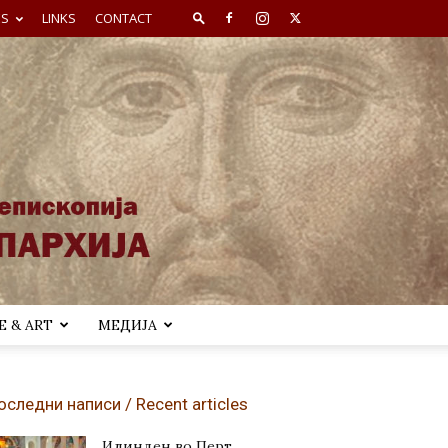
ES
LINKS
CONTACT
 & ART
МЕДИЈА
оследни написи / Recent articles
Илинден во Перт