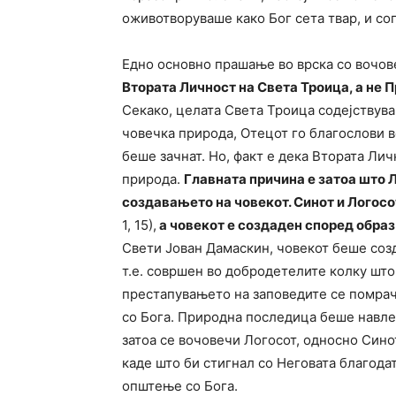
оживотворуваше како Бог сета твар, и со
Едно основно прашање во врска со вочов
Втората Личност на Света Троица, а не 
Секако, целата Света Троица содејствув
човечка природа, Отецот го благослови в
беше зачнат. Но, факт е дека Втората Ли
природа.
Главната причина е затоа што Л
создавањето на човекот. Синот и Логосо
1, 15),
а човекот е создаден според образ Б
Свети Јован Дамаскин, човекот беше соз
т.е. совршен во добродетелите колку што
престапувањето на заповедите се помрач
со Бога. Природна последица беше навле
затоа се вочовечи Логосот, односно Синот
каде што би стигнал со Неговата благодат
општење со Бога.