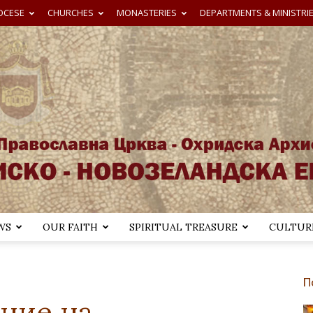
OCESE
CHURCHES
MONASTERIES
DEPARTMENTS & MINISTRI
WS
OUR FAITH
SPIRITUAL TREASURE
CULTURE
Австралиско-
П
ние на