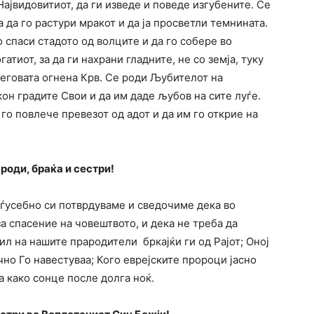
Највидовитиот, да ги изведе и поведе изгубените. Се
 да го растури мракот и да ја просветли темнината.
о спаси стадото од волците и да го собере во
атиот, за да ги нахрани гладните, не со земја, туку
Неговата огнена Крв. Се роди Љубителот на
он градите Свои и да им даде љубов на сите луѓе.
 го повлече превезот од адот и да им го открие на
роди, браќа и сестри!
еѓусебно си потврдуваме и сведочиме дека во
а спасение на човештвото, и дека не треба да
тил на нашите прародители бркајќи ги од Рајот; Оној
но Го навестуваа; Кого еврејските пророци јасно
та како сонце после долга ноќ.