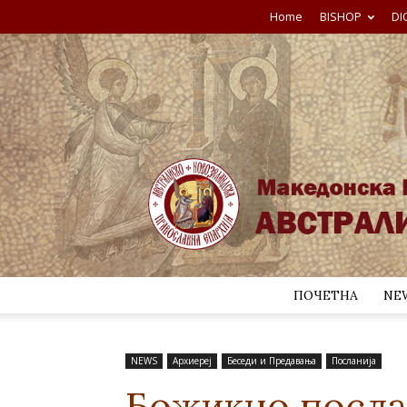
Home
BISHOP
DI
ПОЧЕТНА
NE
NEWS
Архиереј
Беседи и Предавања
Посланија
Божикно посла