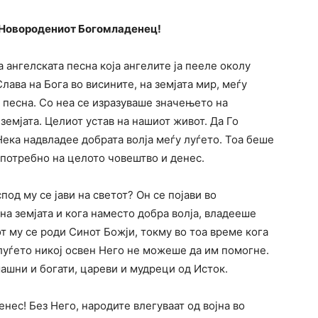
 Новородениот Богомладенец!
ва ангелската песна која ангелите ја пееле околу
Слава на Бога во висините, на земјата мир, меѓу
аа песна. Со неа се изразуваше значењето на
земјата. Целиот устав на нашиот живот. Да Го
Нека надвладее добрата волја меѓу луѓето. Тоа беше
ајпотребно на целото човештво и денес.
под му се јави на светот? Он се појави во
а земјата и кога наместо добра волја, владееше
от му се роди Синот Божји, токму во тоа време кога
 луѓето никој освен Него не можеше да им помогне.
машни и богати, цареви и мудреци од Исток.
с! Без Него, народите влегуваат од војна во