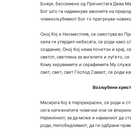
Божји, бессемено од Пречистата Дева Ма
Бог што ги надминува законите на природа
човекољубивиот Бог го прегрнува човекот
Оној Кој е Несместлив, се сместува во Пр
сила ги утврдил небесата, се роди како сл
создание; Оној Кој нема почеток и крај, с
светот, светлина за ангелите и луѓето, с
Кому херувимите и серафимите Му служат 
свет, свет, свет Господ Саваот, се роди ка
Возљубени христ
Месијата Кој е Најпрекрасен, се роди и ст
сега натежнатите човечки очи се вперени
Најмоќниот, за да може и најмалиот да ст
роди, Непобедливиот, да ги одбрани прав