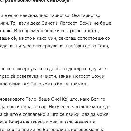
стри во Воплотениот Син Божји!
и е едно неискажливо таинство. Ова таинство
ики. Тој вели дека Синот и Логосот Божји не беше
држеше. Истовремено беше и внатре во телото,
ваше сè, а исто и како Син, секогаш сопостоеше со
радаше, ниту се осквернуваше, наоѓајќи се во Тело,
не се осквернува кога доаѓа во допир со другите
прво сè осветлува и чисти. Така и Логосот Божји,
 пропаднатото Тело кое го беше примил.
 човековото Тело, беше Оној Кој што, како Бог, го
ја така и целата твар. Ниту еден човек не може да
а сè што е создадено и што се движи, без да може
сот Божји настанува и она, што за човекот е
ото, кое го прими од Богородица, истовремено ја