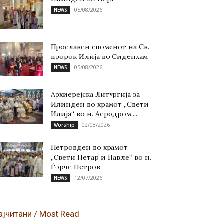
05/08/2026
NEWS
Прославен споменот на Св.
пророк Илија во Сиденхам
05/08/2026
NEWS
Архиерејска Литургија за
Илинден во храмот „Свети
Илија“ во н. Аеродром,...
02/08/2026
Worship
Петровден во храмот
„Свети Петар и Павле“ во н.
Ѓорче Петров
12/07/2026
NEWS
ајчитани / Most Read