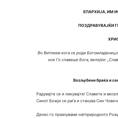
ЕПАРХИЈА,
ИМ И
ПОЗДРАВУВАЈЌИ ГИ
ХРИС
Во Витлеем кога се роди Богомладенецот
кое Го славеше Бога, велејќи: „Слав
Возљубени браќа и се
Радувајте се и ликувајте! Славете и весе
Синот Божји се раѓа и станува Син Човеч
Денес го празнуваме натприродното Рож