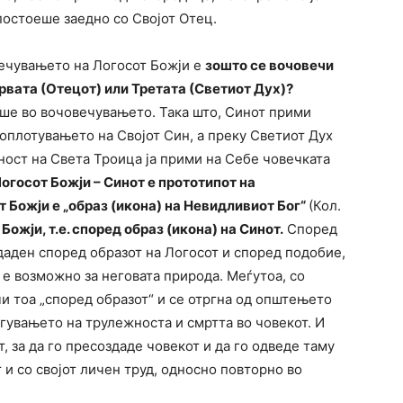
постоеше заедно со Својот Отец.
ечувањето на Логосот Божји е
зошто се вочовечи
Првата (Отецот) или Третата (Светиот Дух)?
аше во вочовечувањето. Така што, Синот прими
оплотувањето на Својот Син, а преку Светиот Дух
чност на Света Троица ја прими на Себе човечката
огосот Божји – Синот е прототипот на
т Божји е „образ (икона) на Невидливиот Бог“
(Кол.
ожји, т.е. според образ (икона) на Синот.
Според
даден според образот на Логосот и според подобие,
 е возможно за неговата природа. Меѓутоа, со
и тоа „според образот“ и се отргна од општењето
гувањето на трулежноста и смртта во човекот. И
, за да го пресоздаде човекот и да го одведе таму
 и со својот личен труд, односно повторно во