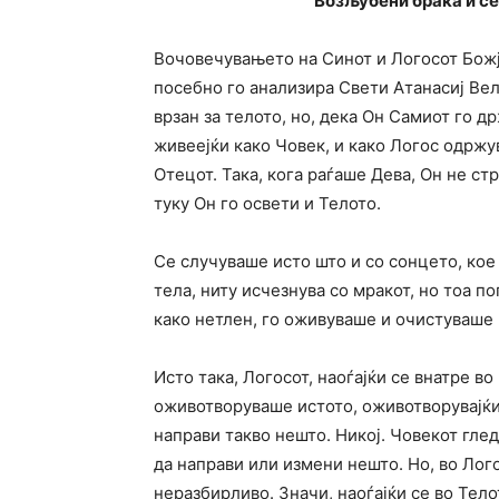
Возљубени браќа и се
Вочовечувањето на Синот и Логосот Божј
посебно го анализира Свети Атанасиј Вел
врзан за телото, но, дека Он Самиот го 
живеејќи како Човек, и како Логос одржу
Отецот. Така, кога раѓаше Дева, Он не ст
туку Он го освети и Телото.
Се случуваше исто што и со сонцето, кое 
тела, ниту исчезнува со мракот, но тоа по
како нетлен, го оживуваше и очистуваше
Исто така, Логосот, наоѓајќи се внатре во
оживотворуваше истото, оживотворувајќи 
направи такво нешто. Никој. Човекот глед
да направи или измени нешто. Но, во Лого
неразбирливо. Значи, наоѓајќи се во Тел