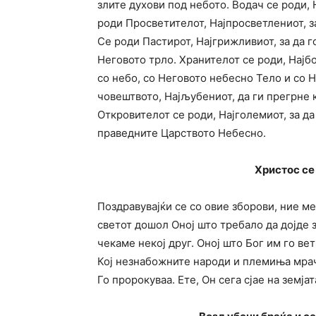
злите духови под небото. Водач се роди, 
роди Просветителот, Најпросветлениот, за
Се роди Пастирот, Најгрижливиот, за да г
Неговото трло. Хранителот се роди, Најбог
со небо, со Неговото небесно Тело и со 
човештвото, Најљубениот, да ги прегрне к
Откровителот се роди, Најголемиот, за да
праведните Царството Небесно.
Христос се 
Поздравувајќи се со овие зборови, ние м
светот дошол Оној што требало да дојде з
чекаме некој друг. Оној што Бог им го ве
Кој незнабожните народи и племиња мрач
Го пророкуваа. Ете, Он сега сјае на земја