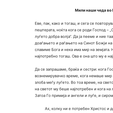
Мили наши чеда во
Еве, пак, како и тогаш, и сега се повтору
пештерата, ноќта кога се роди Господ – „
луѓето добра волја“. Да ја пееме и ние т
доаѓањето и раѓањето на Синот Божји на 
славиме Бога и нека има мир на земјата. 
најпотребно тогаш. Ова е она што му е н
Да се запрашаме, браќа и сестри: кога Гос
вознемирувачко време, кога немаше мир н
злоба меѓу луѓето. Во тоа време, на свет
на светот му беше најпотребен и кога на
Затоа Го примија и ангели и луѓе, и сиро
Ах, колку ни е потребен Христос и дене