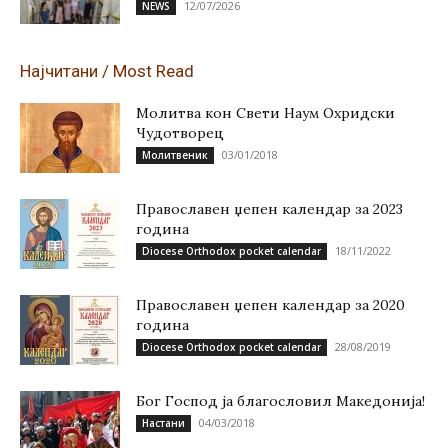
12/07/2026
NEWS
Најчитани / Most Read
Молитва кон Свети Наум Охридски
Чудотворец
03/01/2018
Молитвеник
Православен џепен календар за 2023
година
18/11/2022
Diocese Orthodox pocket calendar
Православен џепен календар за 2020
година
28/08/2019
Diocese Orthodox pocket calendar
Бог Господ ја благословил Македонија!
04/03/2018
Настани