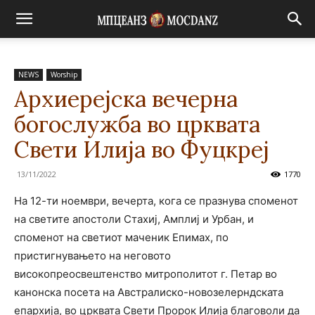
NEWS
Worship
Архиерејска вечерна
богослужба во црквата
Свети Илија во Фуцкреј
13/11/2022
1770
На 12-ти ноември, вечерта, кога се празнува споменот
на светите апостоли Стахиј, Амплиј и Урбан, и
споменот на светиот маченик Епимах, по
пристигнувањето на неговото
високопреосвештенство митрополитот г. Петар во
канонска посета на Австралиско-новозелерндската
епархија, во црквата Свети Пророк Илија благоволи да