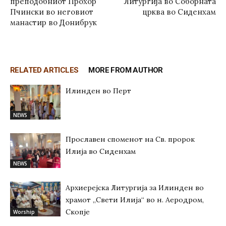
преподобниот Прохор
Литургија во Соборната
Пчински во неговиот
црква во Сиденхам
манастир во Донибрук
RELATED ARTICLES
MORE FROM AUTHOR
Илинден во Перт
NEWS
Прославен споменот на Св. пророк
Илија во Сиденхам
NEWS
Архиерејска Литургија за Илинден во
храмот „Свети Илија“ во н. Аеродром,
Скопје
Worship