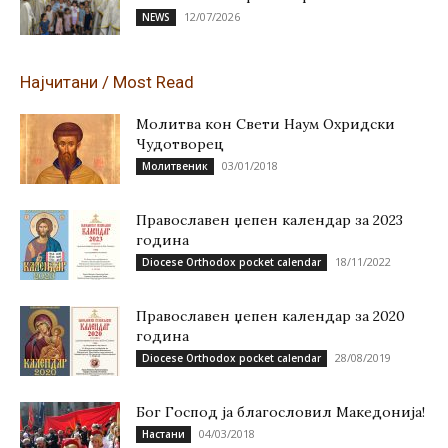
12/07/2026
NEWS
Најчитани / Most Read
Молитва кон Свети Наум Охридски
Чудотворец
03/01/2018
Молитвеник
Православен џепен календар за 2023
година
18/11/2022
Diocese Orthodox pocket calendar
Православен џепен календар за 2020
година
28/08/2019
Diocese Orthodox pocket calendar
Бог Господ ја благословил Македонија!
04/03/2018
Настани