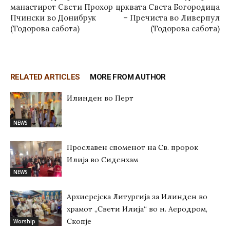
манастирот Свети Прохор
црквата Света Богородица
Пчински во Донибрук
– Пречиста во Ливерпул
(Тодорова сабота)
(Тодорова сабота)
RELATED ARTICLES
MORE FROM AUTHOR
Илинден во Перт
NEWS
Прославен споменот на Св. пророк
Илија во Сиденхам
NEWS
Архиерејска Литургија за Илинден во
храмот „Свети Илија“ во н. Аеродром,
Скопје
Worship