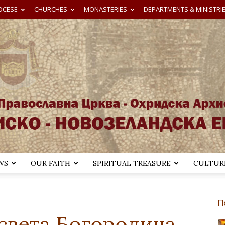
OCESE
CHURCHES
MONASTERIES
DEPARTMENTS & MINISTRI
WS
OUR FAITH
SPIRITUAL TREASURE
CULTURE
Австралиско-
П
света Богородица