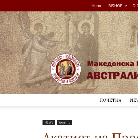
Home
BISHOP
DI
ПОЧЕТНА
NE
NEWS
Worship
Акатист на Пре