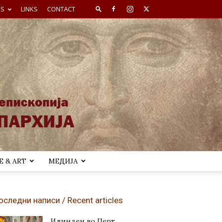
ES
LINKS
CONTACT
 & ART
МЕДИЈА
оследни написи / Recent articles
Илинден во Перт