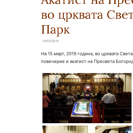
во црквата Све
Парк
16/03/2019
На 15 март, 2019 година, во црквата Све
повечерие и акатист на Пресвета Богоро