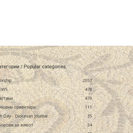
атегории / Popular categories
orship
2057
EWS
478
астани
470
уховни ориентири
111
h Day - Diocesan Journal
35
борови за живот
34