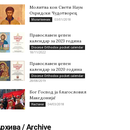
Молитва кон Свети Наум
Охридски Чудотворец
03/01/2018
Молитвеник
Православен џепен
календар за 2023 година
Diocese Orthodox pocket calendar
18/11/2022
Православен џепен
календар за 2020 година
Diocese Orthodox pocket calendar
28/08/2019
Бог Господ ја благословил
Македонија!
04/03/2018
Настани
рхива / Archive