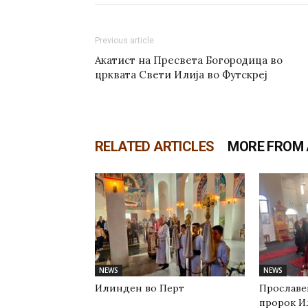
Previous article
Акатист на Пресвета Богородица во
црквата Свети Илија во Футскреј
RELATED ARTICLES
MORE FROM
NEWS
NEWS
Илинден во Перт
Прославе
пророк И