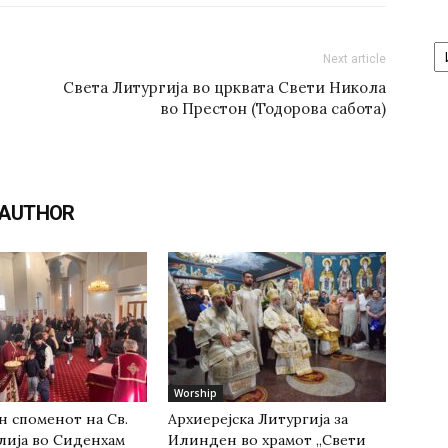
А
/
Next article
Ar
Света Литургија во црквата Свети Никола
во Престон (Тодорова сабота)
 AUTHOR
Worship
н споменот на Св.
Архиерејска Литургија за
лија во Сиденхам
Илинден во храмот „Свети