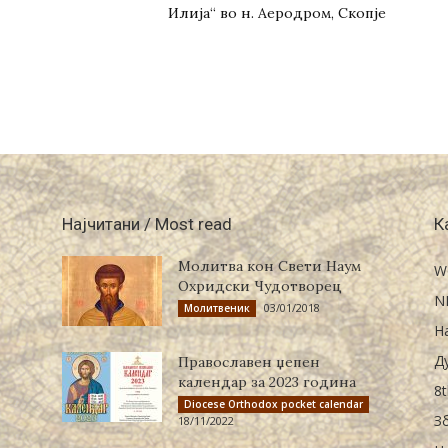
Илија“ во н. Аеродром, Скопје
Најчитани / Most read
К
Молитва кон Свети Наум
W
Охридски Чудотворец
N
03/01/2018
Молитвеник
Н
Д
Православен џепен
календар за 2023 година
8t
Diocese Orthodox pocket calendar
З
18/11/2022