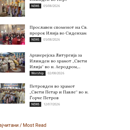
05/08/2026
NEWS
Прославен споменот на Св.
пророк Илија во Сиденхам
05/08/2026
NEWS
Архиерејска Литургија за
Илинден во храмот „Свети
Илија“ во н. Аеродром,...
02/08/2026
Worship
Петровден во храмот
„Свети Петар и Павле“ во н.
Ѓорче Петров
12/07/2026
NEWS
ајчитани / Most Read