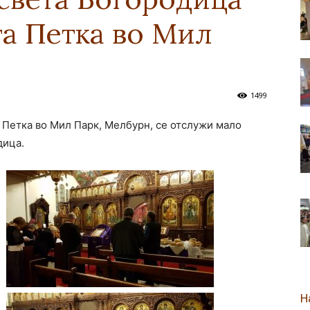
та Петка во Мил
новозеландска
1499
та Петка во Мил Парк, Мелбурн, се отслужи мало
Епархија
дица.
Н