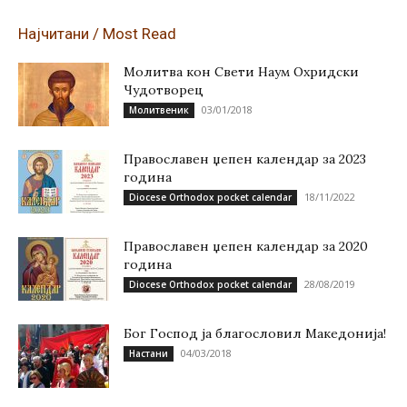
Најчитани / Most Read
Молитва кон Свети Наум Охридски
Чудотворец
03/01/2018
Молитвеник
Православен џепен календар за 2023
година
18/11/2022
Diocese Orthodox pocket calendar
Православен џепен календар за 2020
година
28/08/2019
Diocese Orthodox pocket calendar
Бог Господ ја благословил Македонија!
04/03/2018
Настани