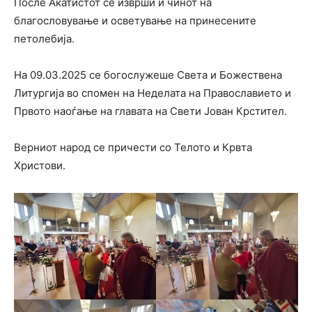
После Акатистот се изврши и чинот на
благословување и осветување на принесените
петолебија.
На 09.03.2025 се богослужеше Света и Божествена
Литургија во спомен на Неделата на Православието и
Првото наоѓање на главата на Свети Јован Крстител.
Верниот народ се причести со Телото и Крвта
Христови.