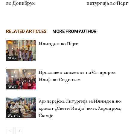
во Донибрук
литургија во Перт
RELATED ARTICLES
MORE FROM AUTHOR
Илинден во Перт
NEWS
Прославен споменот на Св. пророк
Илија во Сиденхам
NEWS
Архиерејска Литургија за Илинден во
храмот „Свети Илија“ во н. Аеродром,
Скопје
Worship