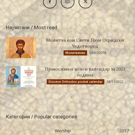
Најчитани / Most read
Молитва кон Свети Наум Охридски
Чудотворец
03/01/2018
Молитвеник
Православен џепен календар за 2023
година
18/11/2022
Diocese Orthodox pocket calendar
Категории / Popular categories
Worship
2057