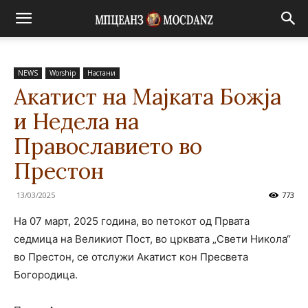
NEWS
Worship
Настани
Акатист на Мајката Божја
и Недела на
Православието во
Престон
13/03/2025
773
На 07 март, 2025 година, во петокот од Првата
седмица на Великиот Пост, во црквата „Свети Никола“
во Престон, се отслужи Акатист кон Пресвета
Богородица.