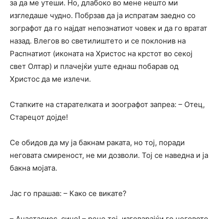
за да ме утеши. Но, длабоко во мене нешто ми
изгледаше чудно. Побрзав да ја испратам заедно со
зографот да го најдат непознатиот човек и да го вратат
назад. Влегов во светилиштето и се поклонив на
Распнатиот (иконата на Христос на крстот во секој
свет Олтар) и плачејќи yште еднаш побарав од
Христос да ме излечи.
Стапките на старателката и зоографот запреа: – Отец,
Старецот дојде!
Се обидов да му ја бакнам раката, но тој, поради
неговата смиреност, не ми дозволи. Тој се наведна и ја
бакна мојата.
Јас го прашав: – Како се викате?
– Анастасиос, сине! – рече тој, изговарајќи го неговото