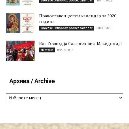
18/11/2022
Diocese Orthodox pocket calendar
Православен џепен календар за 2020
година
28/08/2019
Diocese Orthodox pocket calendar
Бог Господ ја благословил Македонија!
04/03/2018
Настани
Архива / Archive
Архива
/
Archive