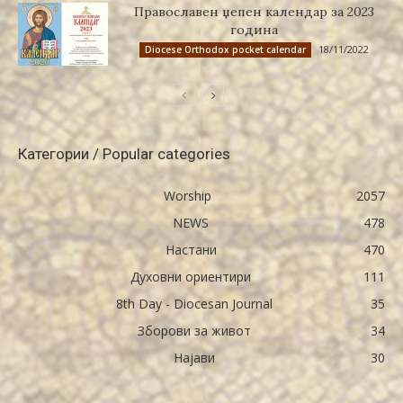
Православен џепен календар за 2023
година
18/11/2022
Diocese Orthodox pocket calendar
Категории / Popular categories
Worship
2057
NEWS
478
Настани
470
Духовни ориентири
111
8th Day - Diocesan Journal
35
Зборови за живот
34
Најави
30