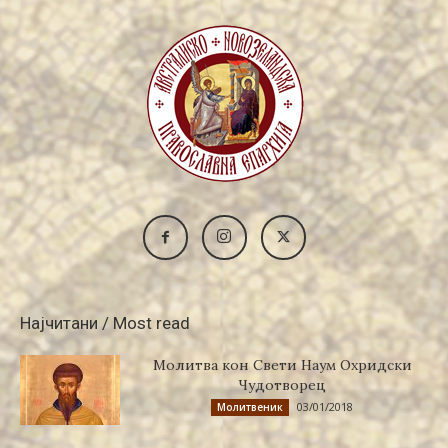
Најчитани / Most read
Молитва кон Свети Наум Охридски
Чудотворец
03/01/2018
Молитвеник