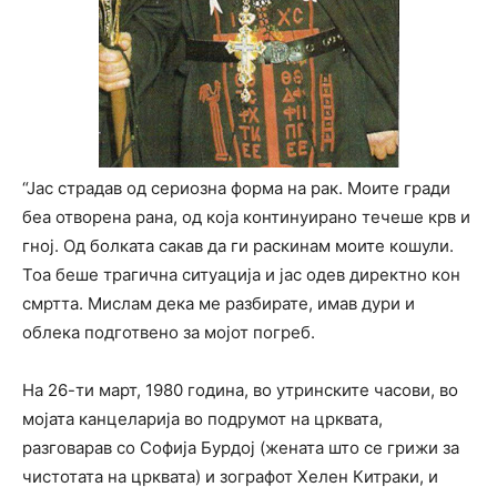
“Јас страдав од сериозна форма на рак. Моите гради
беа отворена рана, од која континуирано течеше крв и
гној. Од болката сакав да ги раскинам моите кошули.
Тоа беше трагична ситуација и јас одев директно кон
смртта. Мислам дека ме разбирате, имав дури и
облека подготвено за мојот погреб.
На 26-ти март, 1980 година, во утринските часови, во
мојата канцеларија во подрумот на црквата,
разговарав со Софија Бурдој (жената што се грижи за
чистотата на црквата) и зографот Хелен Китраки, и