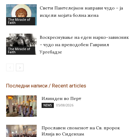
Свети Пантелејмон направи чудо – ја
исцели мојата болна жена
The Miracle of
Faith
Воскреснување на еден нарко-зависник
– чудо на преподобен Гавриил
The Miracle of
Ургебадзе
Faith
Последни написи / Recent articles
Илинден во Перт
05/08/2026
NEWS
Прославен споменот на Св. пророк
Илија во Сиденхам