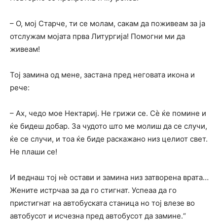
– О, мој Старче, ти се молам, сакам да поживеам за ја
отслужам мојата прва Литургија! Помогни ми да
живеам!
Тој замина од мене, застана пред неговата икона и
рече:
– Ах, чедо мое Нектариј. Не грижи се. Сè ќе помине и
ќе бидеш добар. За чудото што ме молиш да се случи,
ќе се случи, и тоа ќе биде раскажано низ целиот свет.
Не плаши се!
И веднаш тој нè остави и замина низ затворена врата…
Жените истрчаа за да го стигнат. Успеаа да го
пристигнат на автобуската станица но тој влезе во
автобусот и исчезна пред автобусoт да замине.“