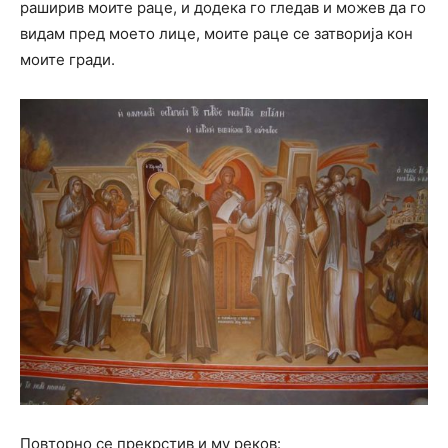
раширив моите раце, и додека го гледав и можев да го
видам пред моето лице, моите раце се затворија кон
моите гради.
Повторно се прекрстив и му реков: