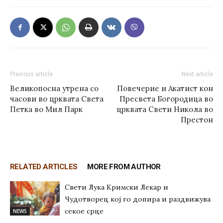
Previous article
Next article
Великопосна утрена со
Повечерие и Акатист кон
часови во црквата Света
Пресвета Богородица во
Петка во Мил Парк
црквата Свети Никола во
Престон
RELATED ARTICLES
MORE FROM AUTHOR
Свети Лука Кримски Лекар и
Чудотворец кој го допира и раздвижува
секое срце
NEWS