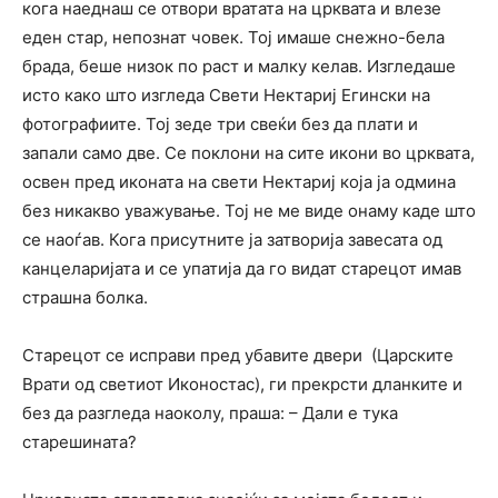
кога наеднаш се отвори вратата на црквата и влезе
еден стар, непознат човек. Тој имаше снежно-бела
брада, беше низок по раст и малку келав. Изгледаше
исто како што изгледа Свети Нектариј Егински на
фотографиите. Тој зеде три свеќи без да плати и
запали само две. Се поклони на сите икони во црквата,
освен пред иконата на свети Нектариј која ја одмина
без никакво уважување. Тој не ме виде онаму каде што
се наоѓав. Кога присутните ја затворија завесата од
канцеларијата и се упатија да го видат старецот имав
страшна болка.
Старецот се исправи пред убавите двери (Царските
Врати од светиот Иконостас), ги прекрсти дланките и
без да разгледа наоколу, праша: – Дали е тука
старешината?