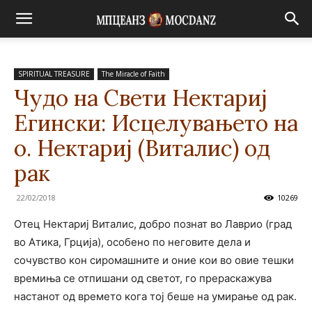
SPIRITUAL TREASURE
The Miracle of Faith
Чудо на Свети Нектариј
Егински: Исцелувањето на
о. Нектариј (Виталис) од
рак
22/02/2018
10269
Oтец Нектариј Виталис, добро познат во Лаврио (град
во Атика, Грција), особено по неговите дела и
сочувство кон сиромашните и оние кои во овие тешки
времиња се отпишани од светот, го прераскажува
настанот од времето кога тој беше на умирање од рак.