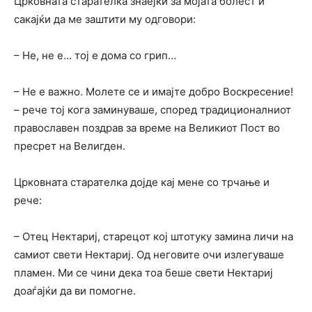
Црковната старателка знаејќи за мојата болест и
сакајќи да ме заштити му одговори:
– Не, не е… тој е дома со грип…
– Не е важно. Молете се и имајте добро Воскресение!
– рече тој кога заминуваше, според традиционалниот
православен поздрав за време на Великиот Пост во
пресрет на Велигден.
Црковната старателка дојде кај мене со трчање и
рече:
– Отец Нектариј, старецот кој штотуку замина личи на
самиот свети Нектариј. Од неговите очи излегуваше
пламен. Ми се чини дека тоа беше свети Нектариј
доаѓајќи да ви помогне.