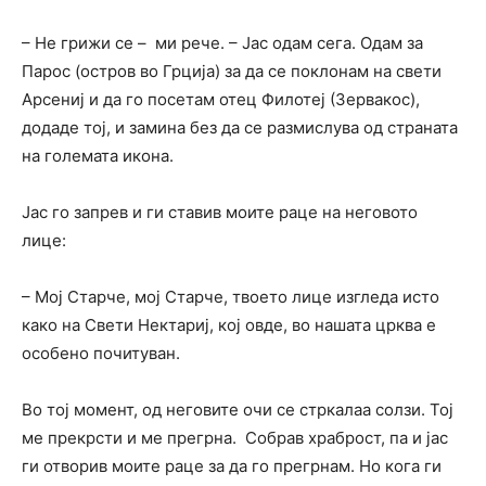
– Не грижи се – ми рече. – Јас одам сега. Одам за
Парос (остров во Грција) за да се поклонам на свети
Арсениј и да гo посетам отец Филотеј (Зервакос),
додаде тој, и замина без да се размислува од страната
на големата икона.
Јас го запрев и ги ставив моите раце на неговото
лице:
– Мој Старче, мој Старче, твоето лице изгледа исто
како на Свети Нектариј, кој овде, во нашата црква е
особено почитуван.
Во тој момент, од неговите очи се стркалаа солзи. Тој
ме прекрсти и ме прегрна. Собрав храброст, па и јас
ги отворив моите раце за да го прегрнам. Но кога ги