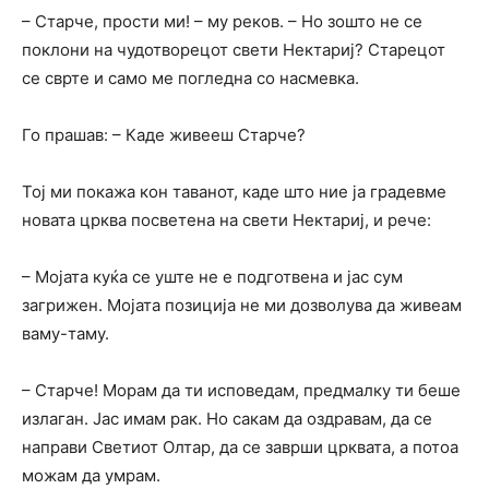
– Старче, прости ми! – му реков. – Но зошто не се
поклони на чудотворецот свети Нектариј? Старецот
се сврте и само ме погледна со насмевка.
Го прашав: – Каде живееш Старче?
Тој ми покажа кон таванот, каде што ние ја градевме
новата црква посветена на свети Нектариј, и рече:
– Мојата куќа се уште не е подготвена и јас сум
загрижен. Мојата позиција не ми дозволува да живеам
ваму-таму.
– Старче! Морам да ти исповедам, предмалку ти беше
излаган. Јас имам рак. Но сакам да оздравам, да се
направи Светиот Олтар, да се заврши црквата, а потоа
можам да умрам.