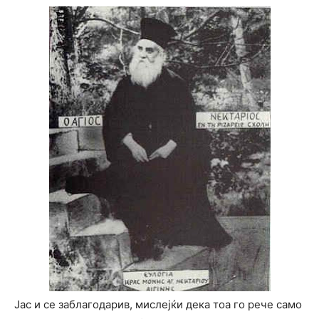
Јас и се заблагодарив, мислејќи дека тоа го рече само