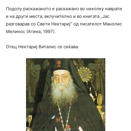
Подолу раскажаното е раскажано во неколку наврати
и на други места, вклучително и во книгата „Јас
разговарав со Свети Нектариј“ од писателот Манолис
Мелинос (Атина, 1997).
Отец Нектариј Виталис се сеќава: