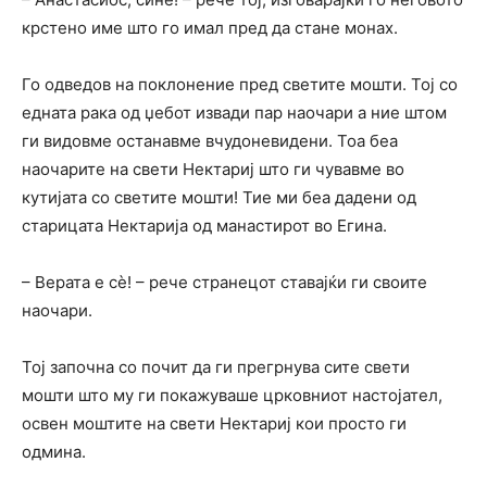
крстено име што го имал пред да стане монах.
Го одведов на поклонение пред светите мошти. Тој со
едната рака од џебот извади пар наочари а ние штом
ги видовме останавме вчудоневидени. Тоа беа
наочарите на свети Нектариј што ги чувавме во
кутијата со светите мошти! Тие ми беа дадени од
старицата Нектарија од манастирот во Егина.
– Верата е сè! – речe странецот ставајќи ги своите
наочари.
Тој започна со почит да ги прегрнува сите свети
мошти што му ги покажуваше црковниот настојател,
освен моштите на свети Нектариј кои просто ги
одмина.