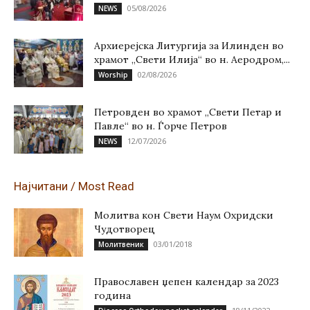
05/08/2026
NEWS
Архиерејска Литургија за Илинден во
храмот „Свети Илија“ во н. Аеродром,...
02/08/2026
Worship
Петровден во храмот „Свети Петар и
Павле“ во н. Ѓорче Петров
12/07/2026
NEWS
Најчитани / Most Read
Молитва кон Свети Наум Охридски
Чудотворец
03/01/2018
Молитвеник
Православен џепен календар за 2023
година