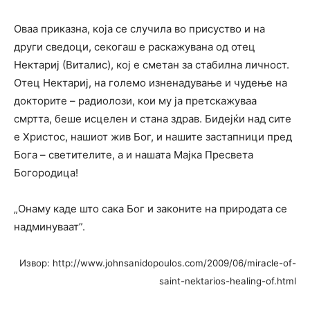
Оваа приказна, која се случила во присуство и на
други сведоци, секогаш е раскажувана од отец
Нектариј (Виталис), кој е сметан за стабилна личност.
Отец Нектариј, на големо изненадување и чудење на
докторите – радиолози, кои му ја претскажуваа
смртта, беше исцелен и стана здрав. Бидејќи над сите
е Христос, нашиот жив Бог, и нашите застапници пред
Бога – светителите, а и нашата Мајка Пресвета
Богородица!
„Онаму каде што сака Бог и законите на природата се
надминуваат”.
Извор: http://www.johnsanidopoulos.com/2009/06/miracle-of-
saint-nektarios-healing-of.html