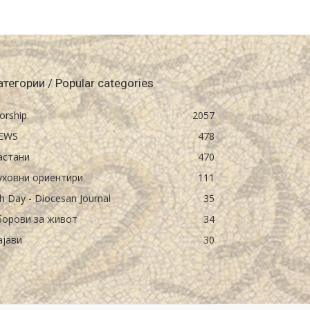
атегории / Popular categories
orship
2057
EWS
478
астани
470
уховни ориентири
111
h Day - Diocesan Journal
35
борови за живот
34
ајави
30