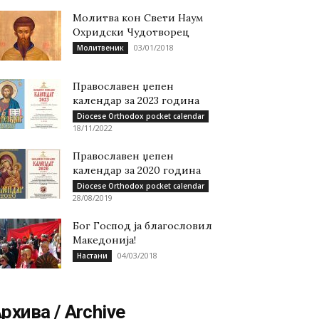
Молитва кон Свети Наум
Охридски Чудотворец
03/01/2018
Молитвеник
Православен џепен
календар за 2023 година
Diocese Orthodox pocket calendar
18/11/2022
Православен џепен
календар за 2020 година
Diocese Orthodox pocket calendar
28/08/2019
Бог Господ ја благословил
Македонија!
04/03/2018
Настани
рхива / Archive