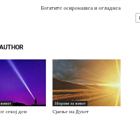
Богатите осиромашеа и огладнеа
А
/
Ar
 AUTHOR
 живот
Зборови за живот
Бог секој ден
Сјаење на Духот