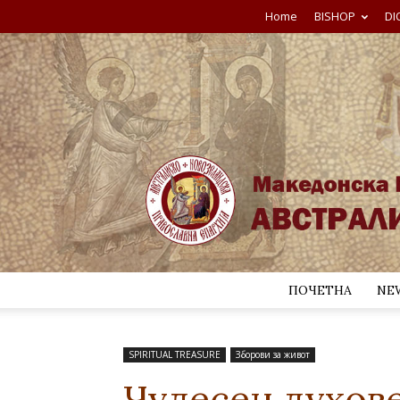
Home
BISHOP
DI
ПОЧЕТНА
NE
SPIRITUAL TREASURE
Зборови за живот
Чудесен духове