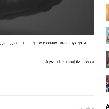
да го даваш тоа, од кое и самиот имаш нужда, и
Игумен Нектариј (Морозов)
А
Next article