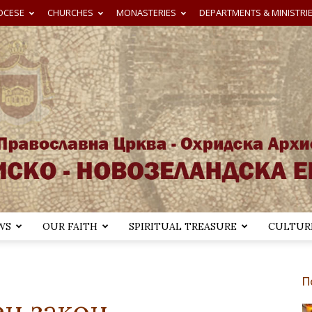
OCESE
CHURCHES
MONASTERIES
DEPARTMENTS & MINISTRI
WS
OUR FAITH
SPIRITUAL TREASURE
CULTURE
Австралиско-
П
н закон