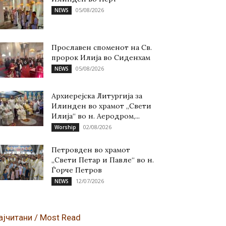
05/08/2026
NEWS
Прославен споменот на Св.
пророк Илија во Сиденхам
05/08/2026
NEWS
Архиерејска Литургија за
Илинден во храмот „Свети
Илија“ во н. Аеродром,...
02/08/2026
Worship
Петровден во храмот
„Свети Петар и Павле“ во н.
Ѓорче Петров
12/07/2026
NEWS
ајчитани / Most Read