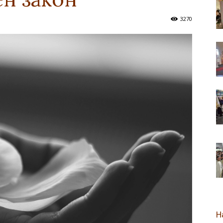
3270
новозеландска
Епархија
Н