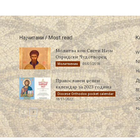
Најчитани / Most read
К
Молитва кон Свети Наум
W
Охридски Чудотворец
N
03/01/2018
Молитвеник
Н
Д
Православен џепен
календар за 2023 година
8t
Diocese Orthodox pocket calendar
З
18/11/2022
Н