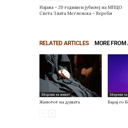
Најава – 20 годишен јубилеј на МПЦО
Света Злата Мегленска – Вереби
RELATED ARTICLES
MORE FROM
Зборови за живот
Зборови за
Животот на душата
Барај го 