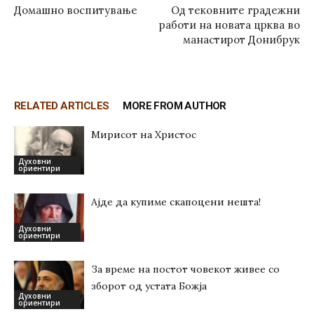
Домашно воспитување
Од тековните градежни
работи на новата црква во
манастирот Донибрук
RELATED ARTICLES
MORE FROM AUTHOR
Мирисот на Христос
Духовни
ориентири
Ајде да купиме скапоцени нешта!
Духовни
ориентири
За време на постот човекот живее со
зборот од устата Божја
Духовни
ориентири