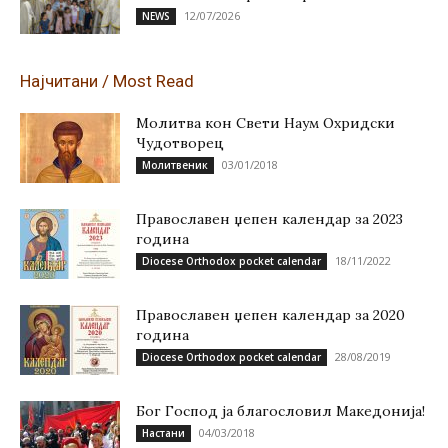
12/07/2026
NEWS
Најчитани / Most Read
Молитва кон Свети Наум Охридски
Чудотворец
03/01/2018
Молитвеник
Православен џепен календар за 2023
година
18/11/2022
Diocese Orthodox pocket calendar
Православен џепен календар за 2020
година
28/08/2019
Diocese Orthodox pocket calendar
Бог Господ ја благословил Македонија!
04/03/2018
Настани