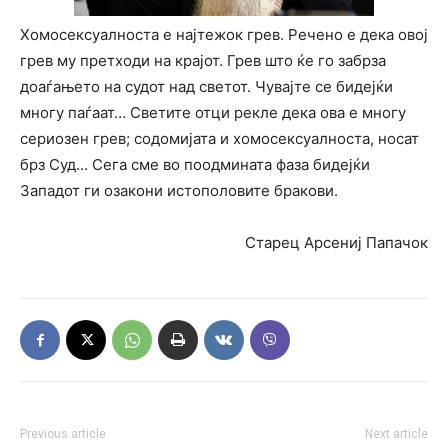
Хомосексуалноста е најтежок грев. Речено е дека овој
грев му претходи на крајот. Грев што ќе го забрза
доаѓањето на судот над светот. Чувајте се бидејќи
многу паѓаат… Светите отци рекле дека ова е многу
сериозен грев; содомијата и хомосексуалноста, носат
брз Суд… Сега сме во поодмината фаза бидејќи
Западот ги озакони истополовите бракови.
Старец Арсениј Папачок
Previous article
Next article