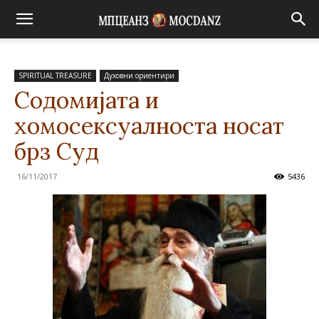
SPIRITUAL TREASURE
Духовни ориентири
Содомијата и
хомосексуалноста носат
брз Суд
16/11/2017
5436