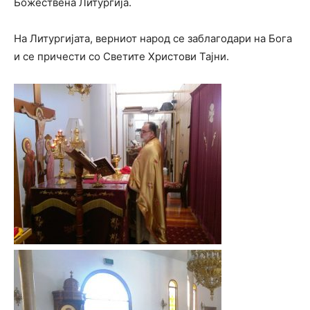
Божествена Литургија.
На Литургијата, верниот народ се заблагодари на Бога
и се причести со Светите Христови Тајни.