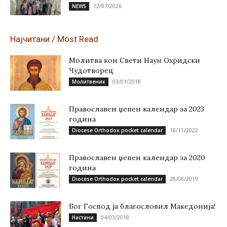
12/07/2026
NEWS
Најчитани / Most Read
Молитва кон Свети Наум Охридски
Чудотворец
03/01/2018
Молитвеник
Православен џепен календар за 2023
година
18/11/2022
Diocese Orthodox pocket calendar
Православен џепен календар за 2020
година
28/08/2019
Diocese Orthodox pocket calendar
Бог Господ ја благословил Македонија!
04/03/2018
Настани