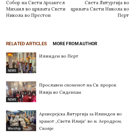
Собор на Свети Архангел
Света Литургија во
Михаил во црквата Свети
црквата Свети Никола во
Никола во Престон
Перт
RELATED ARTICLES
MORE FROM AUTHOR
Илинден во Перт
NEWS
Прославен споменот на Св. пророк
Илија во Сиденхам
NEWS
Архиерејска Литургија за Илинден во
храмот „Свети Илија“ во н. Аеродром,
Скопје
Worship