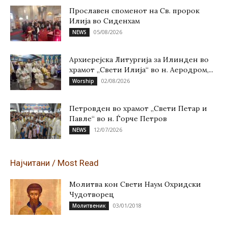
Прославен споменот на Св. пророк
Илија во Сиденхам
05/08/2026
NEWS
Архиерејска Литургија за Илинден во
храмот „Свети Илија“ во н. Аеродром,...
02/08/2026
Worship
Петровден во храмот „Свети Петар и
Павле“ во н. Ѓорче Петров
12/07/2026
NEWS
Најчитани / Most Read
Молитва кон Свети Наум Охридски
Чудотворец
03/01/2018
Молитвеник