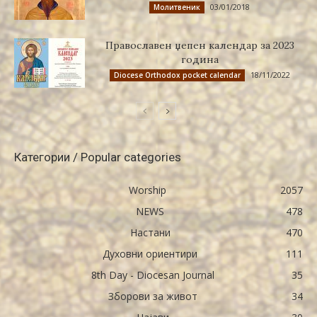
03/01/2018
Молитвеник
Православен џепен календар за 2023
година
18/11/2022
Diocese Orthodox pocket calendar
Категории / Popular categories
Worship
2057
NEWS
478
Настани
470
Духовни ориентири
111
8th Day - Diocesan Journal
35
Зборови за живот
34