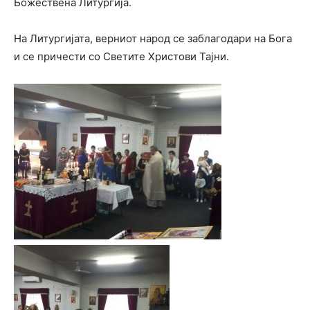
Божествена Литургија.
На Литургијата, верниот народ се заблагодари на Бога
и се причести со Светите Христови Тајни.