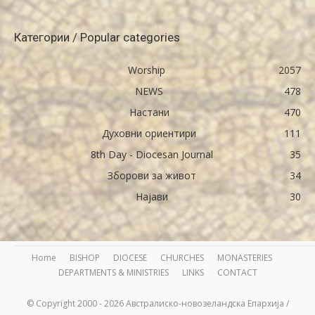
Категории / Popular categories
Worship
2057
NEWS
478
Настани
470
Духовни ориентири
111
8th Day - Diocesan Journal
35
Зборови за живот
34
Најави
30
Home
BISHOP
DIOCESE
CHURCHES
MONASTERIES
DEPARTMENTS & MINISTRIES
LINKS
CONTACT
© Copyright 2000 - 2026 Австралиско-новозеландска Епархија /