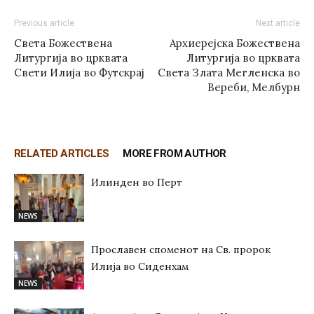
Previous article
Next article
Света Божествена
Архиерејска Божествена
Литургија во црквата
Литургија во црквата
Свети Илија во Футскрај
Света Злата Мегленска во
Вереби, Мелбурн
RELATED ARTICLES
MORE FROM AUTHOR
Илинден во Перт
NEWS
Прославен споменот на Св. пророк
Илија во Сиденхам
NEWS