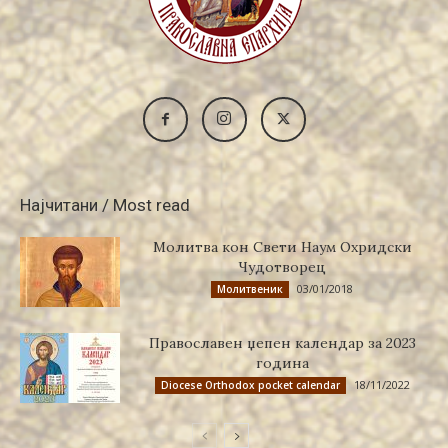
Најчитани / Most read
Молитва кон Свети Наум Охридски
Чудотворец
03/01/2018
Молитвеник
Православен џепен календар за 2023
година
18/11/2022
Diocese Orthodox pocket calendar