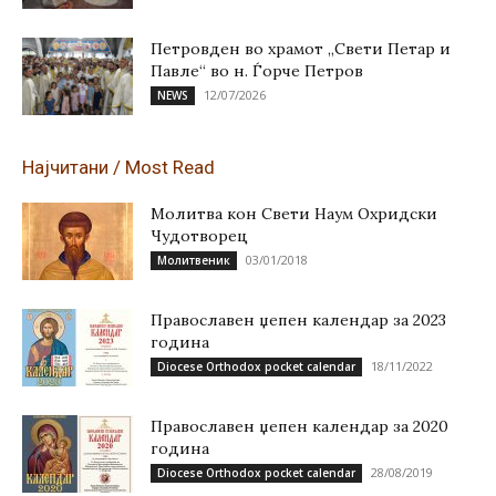
Петровден во храмот „Свети Петар и
Павле“ во н. Ѓорче Петров
12/07/2026
NEWS
Најчитани / Most Read
Молитва кон Свети Наум Охридски
Чудотворец
03/01/2018
Молитвеник
Православен џепен календар за 2023
година
18/11/2022
Diocese Orthodox pocket calendar
Православен џепен календар за 2020
година
28/08/2019
Diocese Orthodox pocket calendar