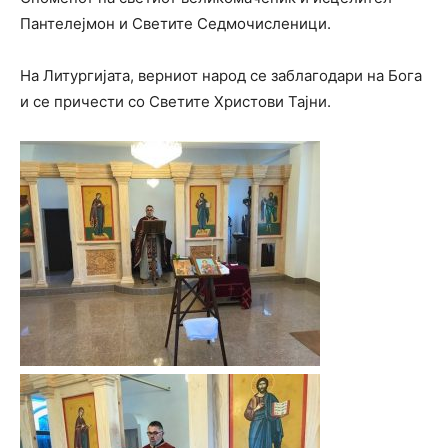
Пантелејмон и Светите Седмочисленици.
На Литургијата, верниот народ се заблагодари на Бога
и се причести со Светите Христови Тајни.