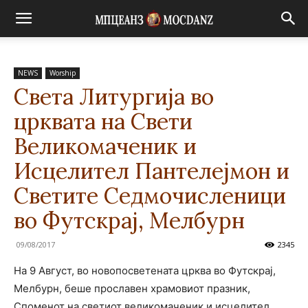
NEWS
Worship
Света Литургија во
црквата на Свети
Великомаченик и
Исцелител Пантелејмон и
Светите Седмочисленици
во Футскрај, Мелбурн
09/08/2017
2345
На 9 Август, во новопосветената црква во Футскрај,
Мелбурн, беше прославен храмовиот празник,
Споменот на светиот великомаченик и исцелител