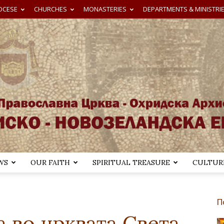
OCESE
CHURCHES
MONASTERIES
DEPARTMENTS & MINISTRI
WS
OUR FAITH
SPIRITUAL TREASURE
CULTURE
Австралиско-
П
а во црквата Светa