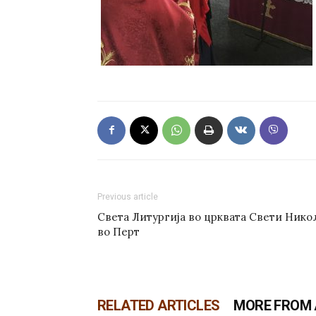
Previous article
Света Литургија во црквата Свети Нико
во Перт
RELATED ARTICLES
MORE FROM