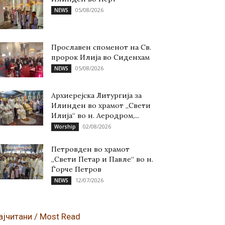
05/08/2026
NEWS
Прославен споменот на Св.
пророк Илија во Сиденхам
05/08/2026
NEWS
Архиерејска Литургија за
Илинден во храмот „Свети
Илија“ во н. Аеродром,...
02/08/2026
Worship
Петровден во храмот
„Свети Петар и Павле“ во н.
Ѓорче Петров
12/07/2026
NEWS
ајчитани / Most Read