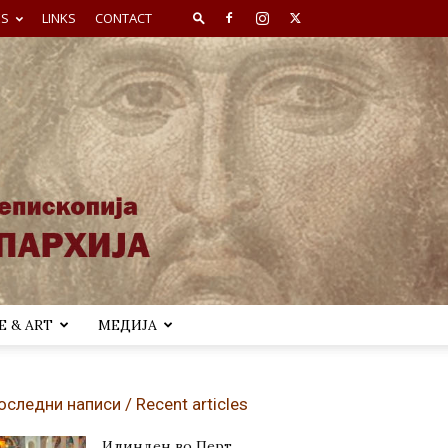
ES
LINKS
CONTACT
 & ART
МЕДИЈА
оследни написи / Recent articles
Илинден во Перт