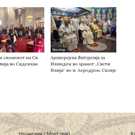
Worship
н споменот на Св.
Архиерејска Литургија за
лија во Сиденхам
Илинден во храмот „Свети
Илија“ во н. Аеродром, Скопје
Најчитани / Most read
К