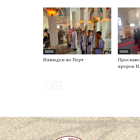
NEWS
NEWS
Илинден во Перт
Прославе
пророк И