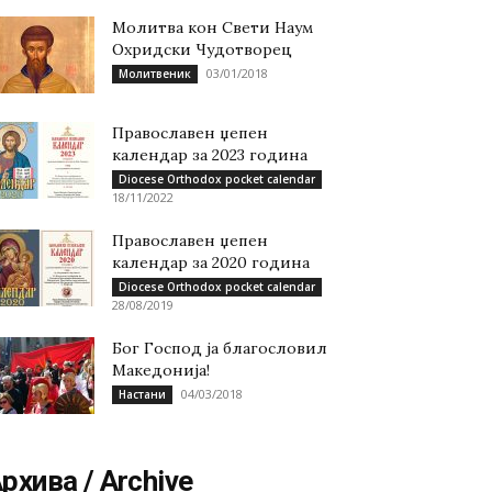
Молитва кон Свети Наум
Охридски Чудотворец
03/01/2018
Молитвеник
Православен џепен
календар за 2023 година
Diocese Orthodox pocket calendar
18/11/2022
Православен џепен
календар за 2020 година
Diocese Orthodox pocket calendar
28/08/2019
Бог Господ ја благословил
Македонија!
04/03/2018
Настани
рхива / Archive