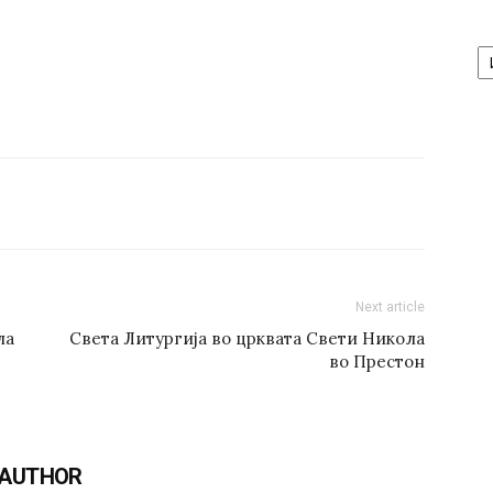
А
/
Ar
Next article
ла
Света Литургија во црквата Свети Никола
во Престон
 AUTHOR