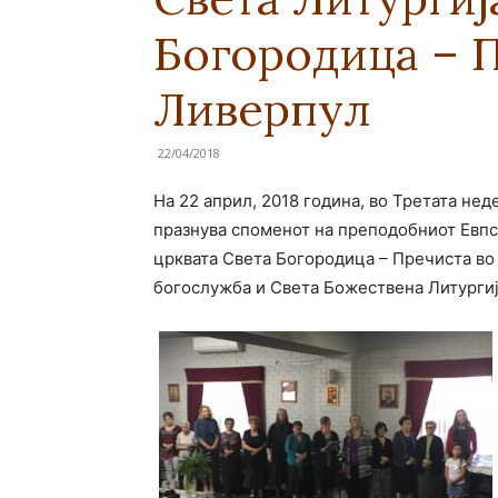
Богородица – 
Ливерпул
22/04/2018
На 22 април, 2018 година, во Третата не
празнува споменот на преподобниот Евпси
црквата Светa Богородица – Пречиста во
богослужба и Света Божествена Литургиј