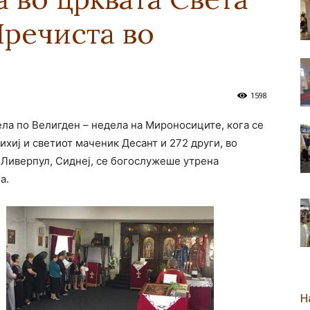
Пречиста во
новозеландска
1598
дела по Велигден – недела на Мироносиците, кога се
Епархија
хиј и светиот маченик Десант и 272 други, во
 Ливерпул, Сиднеј, се богослужеше утрена
а.
Н