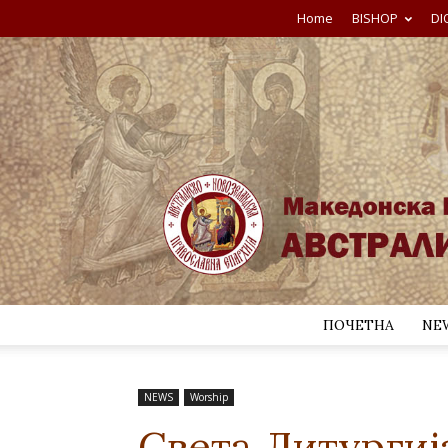
Home
BISHOP
DI
ПОЧЕТНА
NE
NEWS
Worship
Света Литургиј