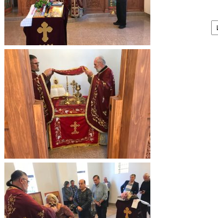
А
/
Ar