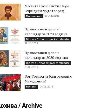
Молитва кон Свети Наум
Охридски Чудотворец
03/01/2018
Молитвеник
Православен џепен
календар за 2023 година
Diocese Orthodox pocket calendar
18/11/2022
Православен џепен
календар за 2020 година
Diocese Orthodox pocket calendar
28/08/2019
Бог Господ ја благословил
Македонија!
04/03/2018
Настани
рхива / Archive