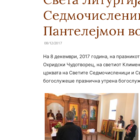
Седмочислениц
Пантелејмон во
08/12/2017
На 8 декември, 2017 година, на празнико
Охридски Чудотворец, на светиот Климен
црквата на Светите Седмочисленици и Св
богослужеше празнична утрена богослуж