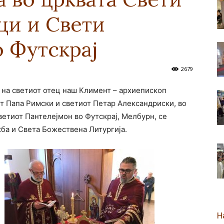
и и Свети
новозеландска
 Футскрај
2679
т на светиот отец наш Климент – архиепископ
Епархија
т Папа Римски и светиот Петар Александриски, во
етиот Пантелејмон во Футскрај, Мелбурн, се
ба и Света Божествена Литургија.
Н