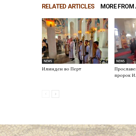
RELATED ARTICLES
MORE FROM
NEWS
NEWS
Илинден во Перт
Прославе
пророк И