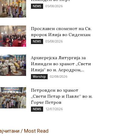
05/08/2026
NEWS
Прославен споменот на Св.
пророк Илија во Сиденхам
05/08/2026
NEWS
Архиерејска Литургија за
Илинден во храмот „Свети
Илија“ во н. Аеродром,...
02/08/2026
Worship
Петровден во храмот
„Свети Петар и Павле“ во н.
Ѓорче Петров
12/07/2026
NEWS
ајчитани / Most Read