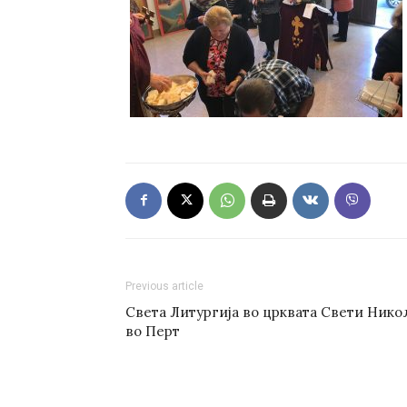
Previous article
Света Литургија во црквата Свети Нико
во Перт