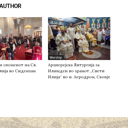
 AUTHOR
Worship
н споменот на Св.
Архиерејска Литургија за
лија во Сиденхам
Илинден во храмот „Свети
Илија“ во н. Аеродром, Скопје