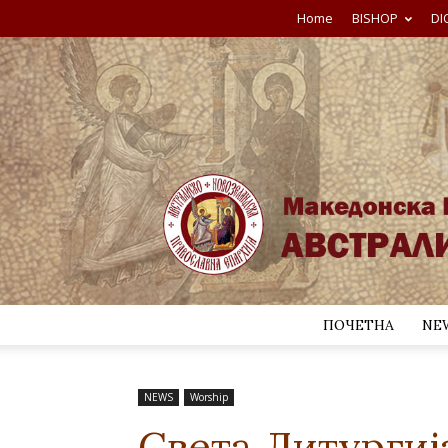
Home
BISHOP
DI
ПОЧЕТНА
NE
NEWS
Worship
Света Литургиј