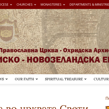
OCESE
CHURCHES
MONASTERIES
DEPARTMENTS & MINISTRI
WS
OUR FAITH
SPIRITUAL TREASURE
CULTURE
Австралиско-
П
а во црквата Свети