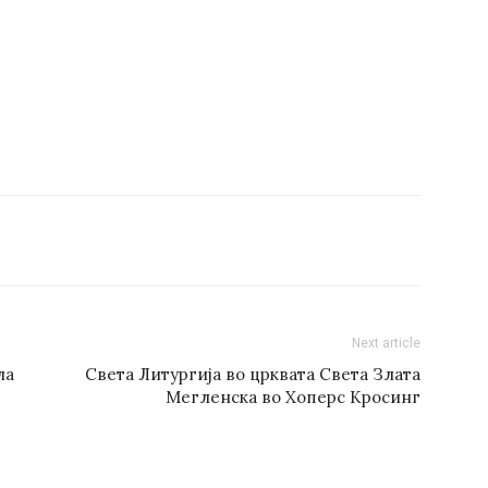
Next article
ла
Света Литургија во црквата Светa Злата
Мегленска во Хоперс Кросинг