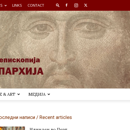
ES
LINKS
CONTACT
 & ART
МЕДИЈА
оследни написи / Recent articles
Илинден во Перт