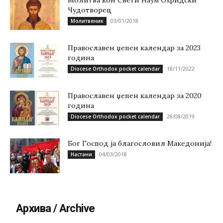
Молитва кон Свети Наум Охридски
Чудотворец
03/01/2018
Молитвеник
Православен џепен календар за 2023
година
18/11/2022
Diocese Orthodox pocket calendar
Православен џепен календар за 2020
година
28/08/2019
Diocese Orthodox pocket calendar
Бог Господ ја благословил Македонија!
04/03/2018
Настани
Архива / Archive