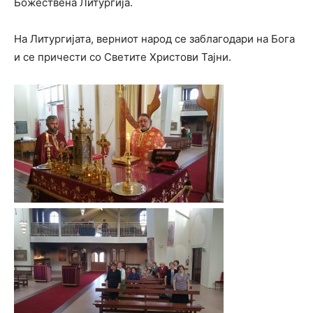
Божествена Литургија.
На Литургијата, верниот народ се заблагодари на Бога
и се причести со Светите Христови Тајни.