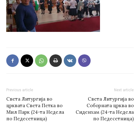
Previous article
Next article
Света Литургија во
Света Литургија во
црквата Света Петка во
Соборната црква во
Мил Парк (24-та Недела
Сиденхам (24-та Недела
по Педесетница)
по Педесетница)