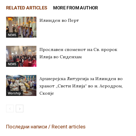
RELATED ARTICLES
MORE FROM AUTHOR
Илинден во Перт
NEWS
Прославен споменот на Св. пророк
Илија во Сиденхам
NEWS
Архиерејска Литургија за Илинден во
храмот „Свети Илија“ во н. Аеродром,
Скопје
Worship
Последни написи / Recent articles