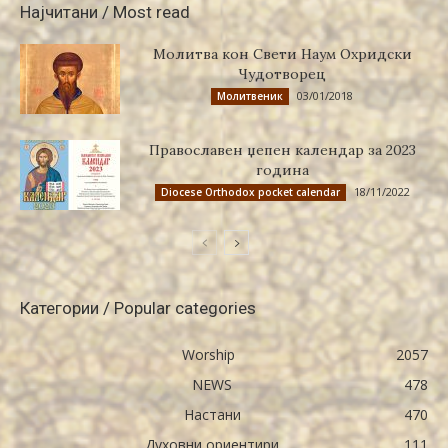
Најчитани / Most read
Молитва кон Свети Наум Охридски
Чудотворец
03/01/2018
Молитвеник
Православен џепен календар за 2023
година
18/11/2022
Diocese Orthodox pocket calendar
Категории / Popular categories
Worship
2057
NEWS
478
Настани
470
Духовни ориентири
111