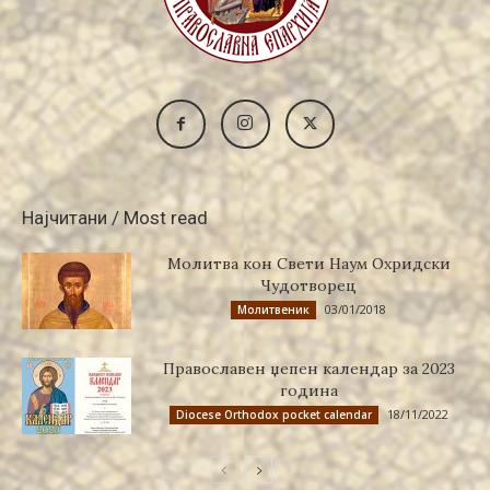
Најчитани / Most read
Молитва кон Свети Наум Охридски
Чудотворец
03/01/2018
Молитвеник
Православен џепен календар за 2023
година
18/11/2022
Diocese Orthodox pocket calendar