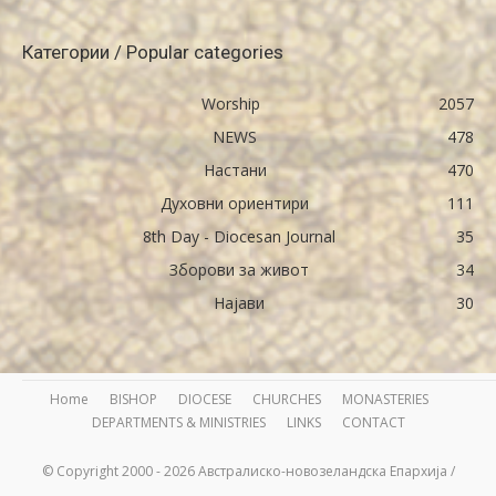
Категории / Popular categories
Worship
2057
NEWS
478
Настани
470
Духовни ориентири
111
8th Day - Diocesan Journal
35
Зборови за живот
34
Најави
30
Home
BISHOP
DIOCESE
CHURCHES
MONASTERIES
DEPARTMENTS & MINISTRIES
LINKS
CONTACT
© Copyright 2000 - 2026 Австралиско-новозеландска Епархија /