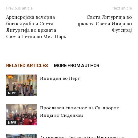
Previous article
Next article
Архиерејска вечерна
Света Литургија во
богослужба и Света
црквата Свети Илија во
Литургија во црквата
Футскрај
Света Петка во Мил Парк
RELATED ARTICLES
MORE FROM AUTHOR
Илинден во Перт
NEWS
Прославен споменот на Св. пророк
Илија во Сиденхам
NEWS
Архиерејска Литургија за Илинден во