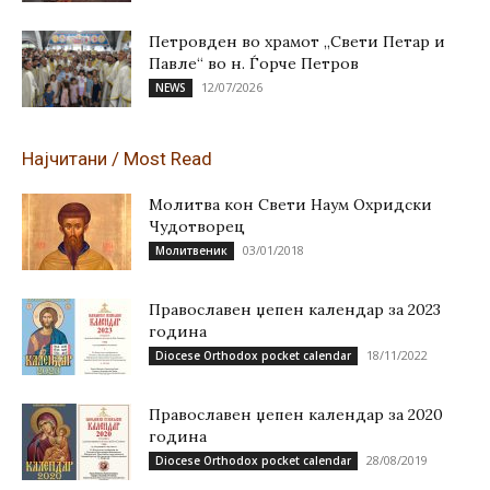
Петровден во храмот „Свети Петар и
Павле“ во н. Ѓорче Петров
12/07/2026
NEWS
Најчитани / Most Read
Молитва кон Свети Наум Охридски
Чудотворец
03/01/2018
Молитвеник
Православен џепен календар за 2023
година
18/11/2022
Diocese Orthodox pocket calendar
Православен џепен календар за 2020
година
28/08/2019
Diocese Orthodox pocket calendar