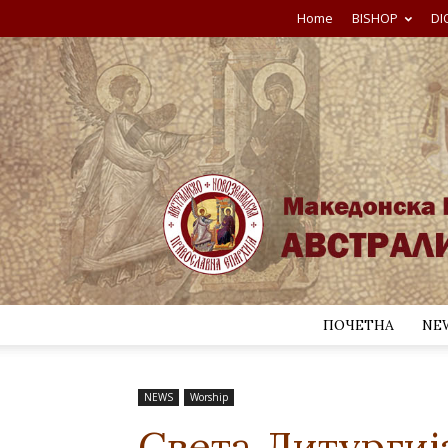
Home
BISHOP
DI
ПОЧЕТНА
NE
NEWS
Worship
Света Литургиј