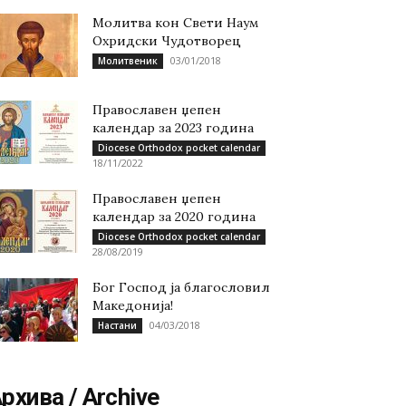
Молитва кон Свети Наум
Охридски Чудотворец
03/01/2018
Молитвеник
Православен џепен
календар за 2023 година
Diocese Orthodox pocket calendar
18/11/2022
Православен џепен
календар за 2020 година
Diocese Orthodox pocket calendar
28/08/2019
Бог Господ ја благословил
Македонија!
04/03/2018
Настани
рхива / Archive