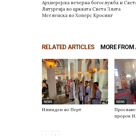
Архиерејска вечерна богослужба и Свет
Литургија во црквата Света Злата
Мегленска во Хоперс Кросинг
RELATED ARTICLES
MORE FROM
NEWS
NEWS
Илинден во Перт
Прославе
пророк И