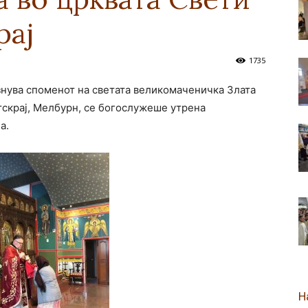
рај
новозеландска
1735
азнува споменот на светата великомаченичка Злата
тскрај, Мелбурн, се богослужеше утрена
Епархија
а.
Н