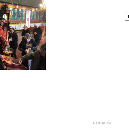
А
/
Ar
Next article