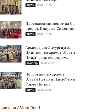
05/08/2026
NEWS
Прославен споменот на Св.
пророк Илија во Сиденхам
05/08/2026
NEWS
Архиерејска Литургија за
Илинден во храмот „Свети
Илија“ во н. Аеродром,...
02/08/2026
Worship
Петровден во храмот
„Свети Петар и Павле“ во н.
Ѓорче Петров
12/07/2026
NEWS
ајчитани / Most Read