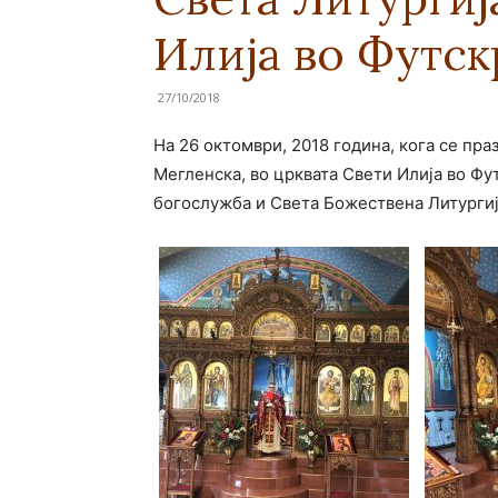
Илија во Футск
27/10/2018
На 26 октомври, 2018 година, кога се пр
Мегленска, во црквата Свети Илија во Фу
богослужба и Света Божествена Литургиј