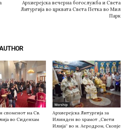
а
Архиерејска вечерна богослужба и Света
Литургија во црквата Света Петка во Мил
Парк
 AUTHOR
Worship
н споменот на Св.
Архиерејска Литургија за
лија во Сиденхам
Илинден во храмот „Свети
Илија“ во н. Аеродром, Скопје