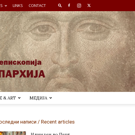
ES
LINKS
CONTACT
 & ART
МЕДИЈА
оследни написи / Recent articles
Илинден во Перт