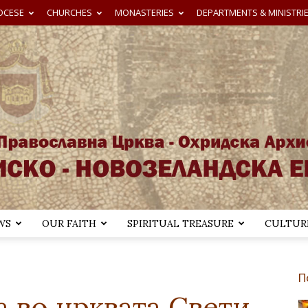
OCESE
CHURCHES
MONASTERIES
DEPARTMENTS & MINISTRI
WS
OUR FAITH
SPIRITUAL TREASURE
CULTURE
Австралиско-
П
а во црквата Свети