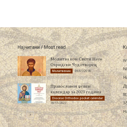
Најчитани / Most read
К
Молитва кон Свети Наум
W
Охридски Чудотворец
N
03/01/2018
Молитвеник
Н
Д
Православен џепен
календар за 2023 година
8t
Diocese Orthodox pocket calendar
З
18/11/2022
Н