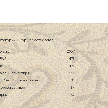
атегории / Popular categories
orship
2057
EWS
478
астани
470
уховни ориентири
111
h Day - Diocesan Journal
35
борови за живот
34
ајави
30