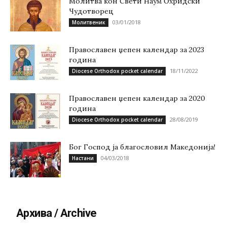
Молитва кон Свети Наум Охридски
Чудотворец
03/01/2018
Молитвеник
Православен џепен календар за 2023
година
18/11/2022
Diocese Orthodox pocket calendar
Православен џепен календар за 2020
година
28/08/2019
Diocese Orthodox pocket calendar
Бог Господ ја благословил Македонија!
04/03/2018
Настани
Архива / Archive