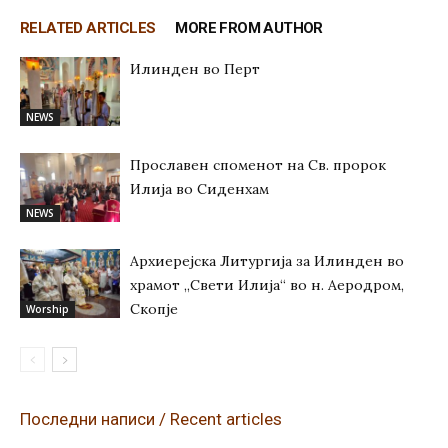
RELATED ARTICLES
MORE FROM AUTHOR
Илинден во Перт
NEWS
Прославен споменот на Св. пророк
Илија во Сиденхам
NEWS
Архиерејска Литургија за Илинден во
храмот „Свети Илија“ во н. Аеродром,
Скопје
Worship
Последни написи / Recent articles