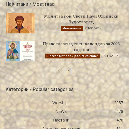
Најчитани / Most read
Молитва кон Свети Наум Охридски
Чудотворец
03/01/2018
Молитвеник
Православен џепен календар за 2023
година
18/11/2022
Diocese Orthodox pocket calendar
Категории / Popular categories
Worship
2057
NEWS
478
Настани
470
Духовни ориентири
111