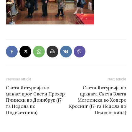
Previous article
Next article
Света Литургија во
Света Литургија во
манастирот Свети Прохор
црквата Света Злата
Пчински во Донибрук (17-
Мегленска во Хоперс
та Недела по
Кросинг (17-та Недела по
Педесетница)
Педесетница)