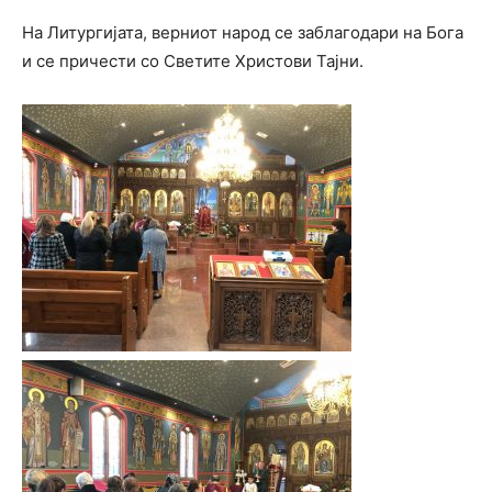
На Литургијата, верниот народ се заблагодари на Бога
и се причести со Светите Христови Тајни.