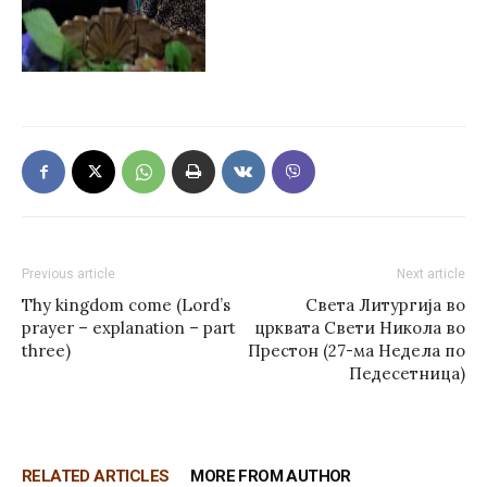
Previous article
Next article
Thy kingdom come (Lord’s
Света Литургија во
prayer – explanation – part
црквата Свети Никола во
three)
Престон (27-ма Недела по
Педесетница)
RELATED ARTICLES
MORE FROM AUTHOR