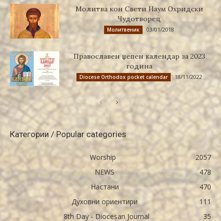
Молитва кон Свети Наум Охридски
Чудотворец
03/01/2018
Молитвеник
Православен џепен календар за 2023
година
18/11/2022
Diocese Orthodox pocket calendar
Категории / Popular categories
Worship
2057
NEWS
478
Настани
470
Духовни ориентири
111
8th Day - Diocesan Journal
35