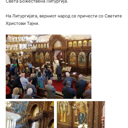
Света Божествена Литургија.
На Литургијата, верниот народ се причести со Светите
Христови Тајни.