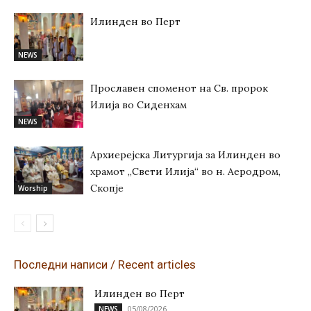
Илинден во Перт
NEWS
Прославен споменот на Св. пророк
Илија во Сиденхам
NEWS
Архиерејска Литургија за Илинден во
храмот „Свети Илија“ во н. Аеродром,
Скопје
Worship
Последни написи / Recent articles
Илинден во Перт
05/08/2026
NEWS