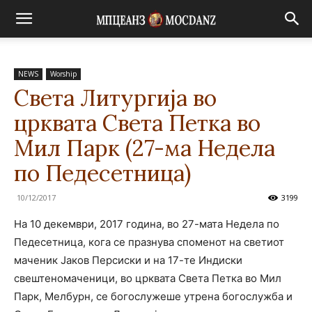
NEWS
Worship
Света Литургија во
црквата Света Петка во
Мил Парк (27-ма Недела
по Педесетница)
10/12/2017
3199
На 10 декември, 2017 година, во 27-мата Недела по
Педесетница, кога се празнува споменот на светиот
маченик Јаков Персиски и на 17-те Индиски
свештеномаченици, во црквата Света Петка во Мил
Парк, Мелбурн, се богослужеше утрена богослужба и