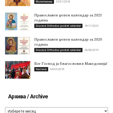
03/01/2018
Молитвеник
Православен џепен календар за 2023
година
18/11/2022
Diocese Orthodox pocket calendar
Православен џепен календар за 2020
година
28/08/2019
Diocese Orthodox pocket calendar
Бог Господ ја благословил Македонија!
04/03/2018
Настани
Архива / Archive
Архива
/