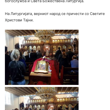
богослужба и Света Божествена Литургија.
На Литургијата, верниот народ се причести со Светите
Христови Тајни.