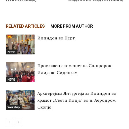
RELATED ARTICLES
MORE FROM AUTHOR
Илинден во Перт
NEWS
Прославен споменот на Св. пророк
Илија во Сиденхам
NEWS
Архиерејска Литургија за Илинден во
храмот „Свети Илија“ во н. Аеродром,
Скопје
Worship