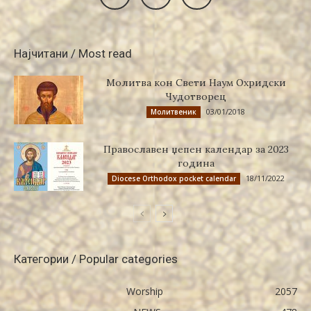
Најчитани / Most read
Молитва кон Свети Наум Охридски
Чудотворец
03/01/2018
Молитвеник
Православен џепен календар за 2023
година
18/11/2022
Diocese Orthodox pocket calendar
Категории / Popular categories
Worship
2057