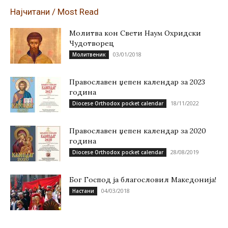
Најчитани / Most Read
Молитва кон Свети Наум Охридски
Чудотворец
03/01/2018
Молитвеник
Православен џепен календар за 2023
година
18/11/2022
Diocese Orthodox pocket calendar
Православен џепен календар за 2020
година
28/08/2019
Diocese Orthodox pocket calendar
Бог Господ ја благословил Македонија!
04/03/2018
Настани