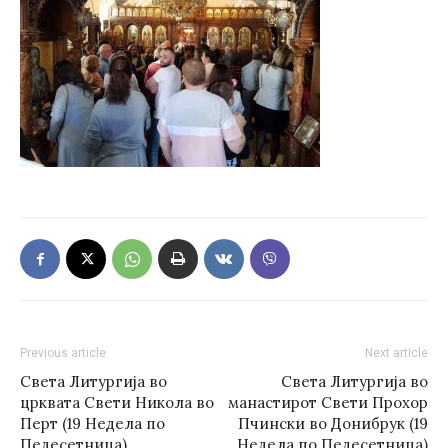
Previous article
Next article
Света Литургија во
Света Литургија во
црквата Свети Никола во
манастирот Свети Прохор
Перт (19 Недела по
Пчински во Донибрук (19
Педесетница)
Недела по Педесетница)