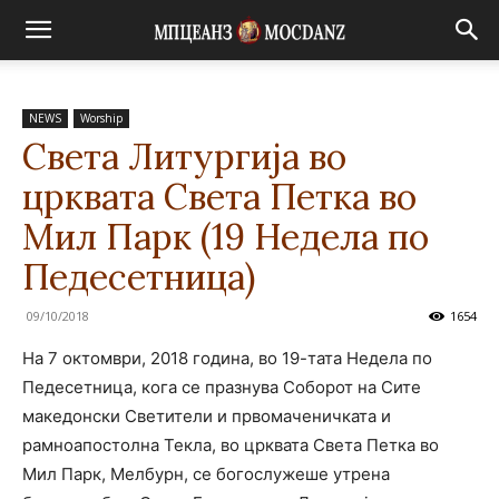
NEWS
Worship
Света Литургија во
црквата Света Петка во
Мил Парк (19 Недела по
Педесетница)
09/10/2018
1654
На 7 октомври, 2018 година, во 19-тата Недела по
Педесетница, кога се празнува Соборот на Сите
македонски Светители и првомаченичката и
рамноапостолна Текла, во црквата Света Петка во
Мил Парк, Мелбурн, се богослужеше утрена