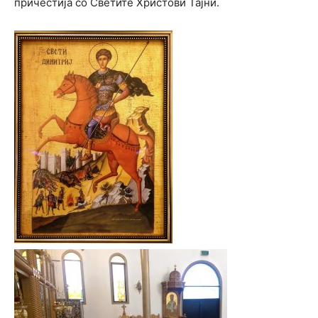
причестија со Светите Христови Тајни.