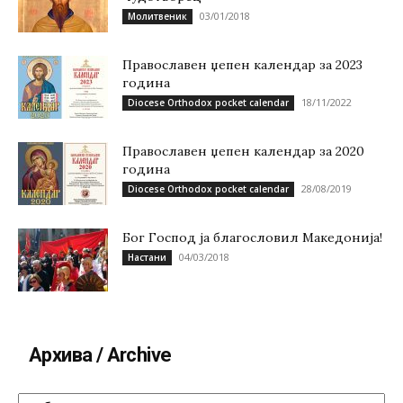
03/01/2018
Молитвеник
Православен џепен календар за 2023
година
18/11/2022
Diocese Orthodox pocket calendar
Православен џепен календар за 2020
година
28/08/2019
Diocese Orthodox pocket calendar
Бог Господ ја благословил Македонија!
04/03/2018
Настани
Архива / Archive
Архива