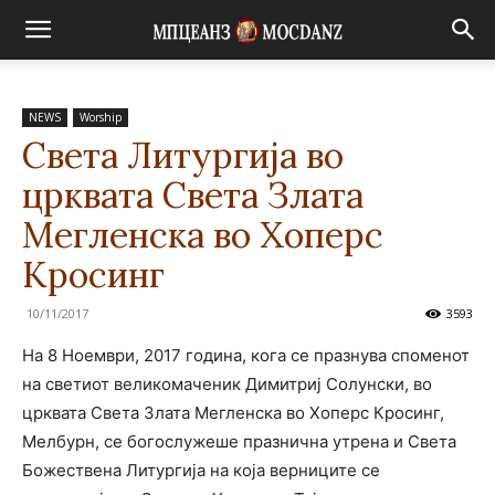
NEWS
Worship
Света Литургија во
црквата Света Злата
Мегленска во Хоперс
Кросинг
10/11/2017
3593
На 8 Ноември, 2017 година, кога се празнува споменот
на светиот великомаченик Димитриј Солунски, во
црквата Света Злата Мегленска во Хоперс Кросинг,
Мелбурн, се богослужеше празнична утрена и Света
Божествена Литургија на која верниците се