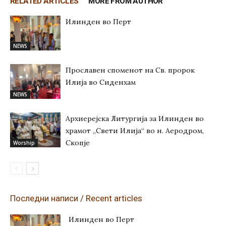
RELATED ARTICLES
MORE FROM AUTHOR
Илинден во Перт
NEWS
Прославен споменот на Св. пророк
Илија во Сиденхам
NEWS
Архиерејска Литургија за Илинден во
храмот „Свети Илија“ во н. Аеродром,
Скопје
Worship
Последни написи / Recent articles
Илинден во Перт