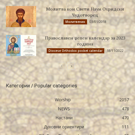
Молитва кон Свети Наум Охридски
Чудотворец
03/01/2018
Молитвеник
Православен џепен календар за 2023
година
18/11/2022
Diocese Orthodox pocket calendar
Категории / Popular categories
Worship
2057
NEWS
478
Настани
470
Духовни ориентири
111