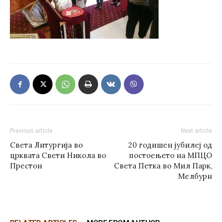
Previous article
Next article
Света Литургија во
20 годишен јубилеј од
црквата Свети Никола во
постоењето на МПЦО
Престон
Света Петка во Мил Парк,
Мелбурн