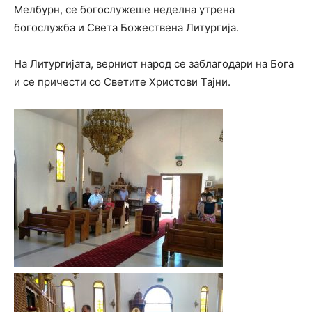
Мелбурн, се богослужеше неделна утрена
богослужба и Света Божествена Литургија.
На Литургијата, верниот народ се заблагодари на Бога
и се причести со Светите Христови Тајни.