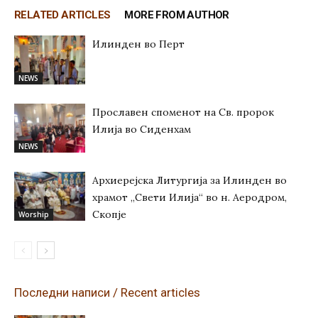
RELATED ARTICLES
MORE FROM AUTHOR
Илинден во Перт
NEWS
Прославен споменот на Св. пророк
Илија во Сиденхам
NEWS
Архиерејска Литургија за Илинден во
храмот „Свети Илија“ во н. Аеродром,
Скопје
Worship
Последни написи / Recent articles