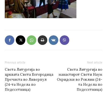
Previous article
Next article
Света Литургија во
Света Литургија во
црквата Света Богородица
манастирот Свети Наум
Пречиста во Ливерпул
Охридски во Роклин (24-
(24-та Недела по
та Недела по
Педесетница)
Педесетница)