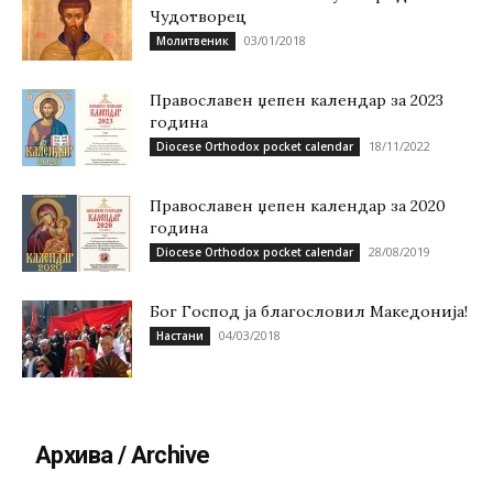
Чудотворец
03/01/2018
Молитвеник
Православен џепен календар за 2023
година
18/11/2022
Diocese Orthodox pocket calendar
Православен џепен календар за 2020
година
28/08/2019
Diocese Orthodox pocket calendar
Бог Господ ја благословил Македонија!
04/03/2018
Настани
Архива / Archive