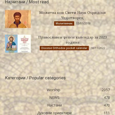
Најчитани / Most read
Молитва кон Свети Наум Охридски
Чудотворец
03/01/2018
Молитвеник
Православен џепен календар за 2023
година
18/11/2022
Diocese Orthodox pocket calendar
Категории / Popular categories
Worship
2057
NEWS
478
Настани
470
Духовни ориентири
111