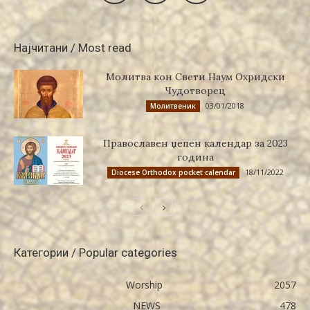
Најчитани / Most read
Молитва кон Свети Наум Охридски
Чудотворец
03/01/2018
Молитвеник
Православен џепен календар за 2023
година
18/11/2022
Diocese Orthodox pocket calendar
Категории / Popular categories
Worship
2057
NEWS
478