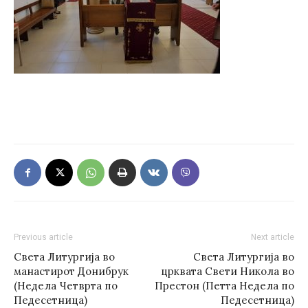
Previous article
Next article
Света Литургија во
Света Литургија во
манастирот Донибрук
црквата Свети Никола во
(Недела Четврта по
Престон (Петта Недела по
Педесетница)
Педесетница)