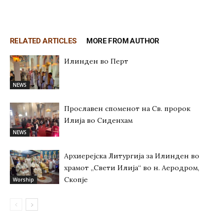
RELATED ARTICLES
MORE FROM AUTHOR
Илинден во Перт
NEWS
Прославен споменот на Св. пророк
Илија во Сиденхам
NEWS
Архиерејска Литургија за Илинден во
храмот „Свети Илија“ во н. Аеродром,
Скопје
Worship