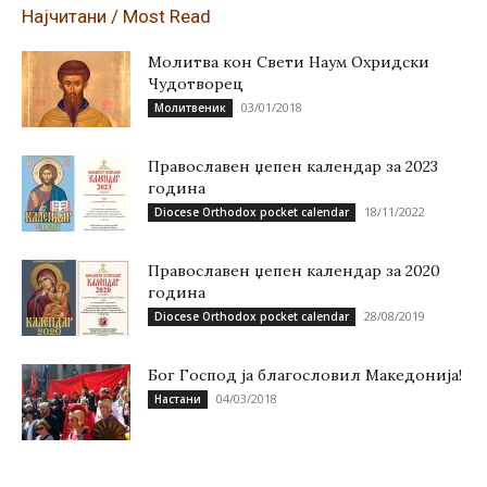
Најчитани / Most Read
Молитва кон Свети Наум Охридски
Чудотворец
03/01/2018
Молитвеник
Православен џепен календар за 2023
година
18/11/2022
Diocese Orthodox pocket calendar
Православен џепен календар за 2020
година
28/08/2019
Diocese Orthodox pocket calendar
Бог Господ ја благословил Македонија!
04/03/2018
Настани