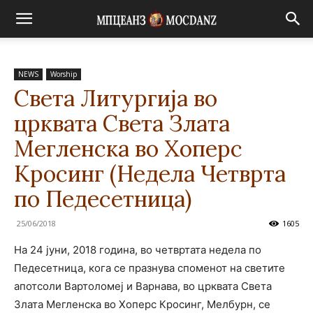
NEWS
Worship
Света Литургија во
црквата Света Злата
Мегленска во Хоперс
Кросинг (Недела Четврта
по Педесетница)
25/06/2018
1605
На 24 јуни, 2018 година, во четвртата недела по
Педесетница, кога се празнува споменот на светите
апотсоли Вартоломеј и Варнава, во црквата Света
Злата Мегленска во Хоперс Кросинг, Мелбурн, се