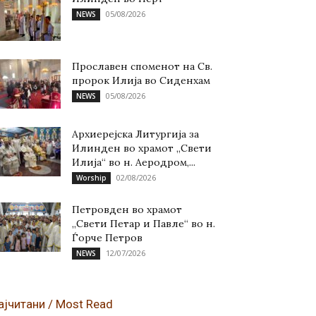
05/08/2026
NEWS
Прославен споменот на Св.
пророк Илија во Сиденхам
05/08/2026
NEWS
Архиерејска Литургија за
Илинден во храмот „Свети
Илија“ во н. Аеродром,...
02/08/2026
Worship
Петровден во храмот
„Свети Петар и Павле“ во н.
Ѓорче Петров
12/07/2026
NEWS
ајчитани / Most Read