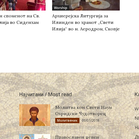
Worship
н споменот на Св.
Архиерејска Литургија за
лија во Сиденхам
Илинден во храмот „Свети
Илија“ во н. Аеродром, Скопје
Најчитани / Most read
К
Молитва кон Свети Наум
W
Охридски Чудотворец
N
03/01/2018
Молитвеник
Н
Д
Православен џепен