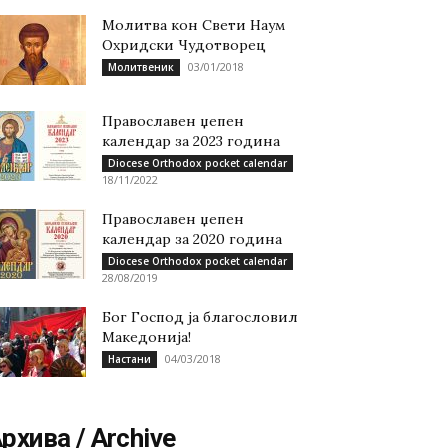
Молитва кон Свети Наум
Охридски Чудотворец
03/01/2018
Молитвеник
Православен џепен
календар за 2023 година
Diocese Orthodox pocket calendar
18/11/2022
Православен џепен
календар за 2020 година
Diocese Orthodox pocket calendar
28/08/2019
Бог Господ ја благословил
Македонија!
04/03/2018
Настани
рхива / Archive