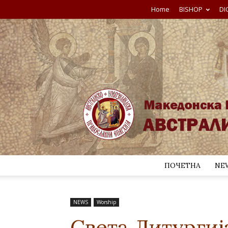
Home
BISHOP
DI
ПОЧЕТНА
NE
NEWS
Worship
Света Литургиј