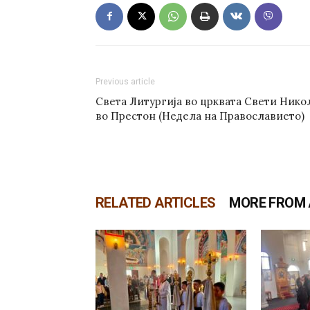
Previous article
Света Литургија во црквата Свети Нико
во Престон (Недела на Православието)
RELATED ARTICLES
MORE FROM