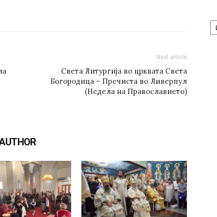
А
/
Ar
Next article
ла
Света Литургија во црквата Света
Богородица – Пречиста во Ливерпул
(Недела на Православието)
 AUTHOR