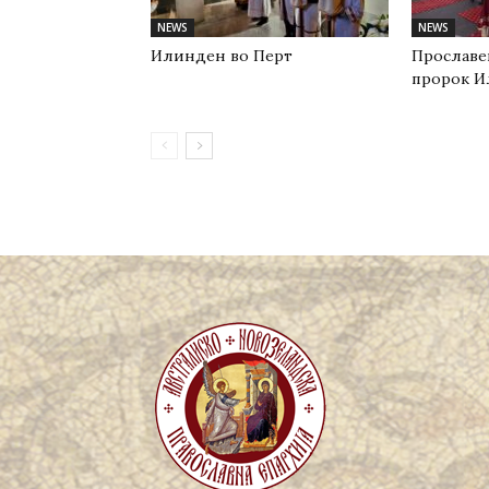
NEWS
NEWS
Илинден во Перт
Прославе
пророк И