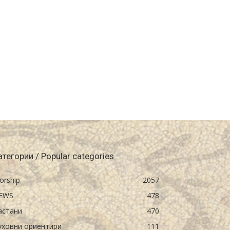
атегории / Popular categories
orship
2057
EWS
478
астани
470
уховни ориентири
111