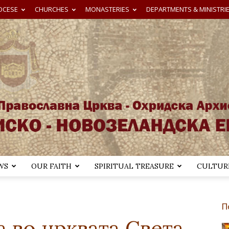
OCESE
CHURCHES
MONASTERIES
DEPARTMENTS & MINISTRI
WS
OUR FAITH
SPIRITUAL TREASURE
CULTURE
Австралиско-
П
а во црквата Света