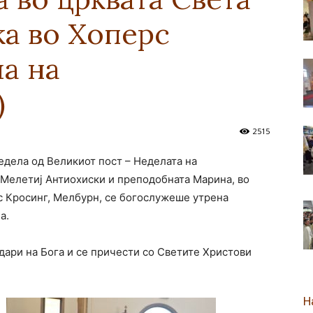
а во Хоперс
новозеландска
а на
)
Епархија
2515
Недела од Великиот пост – Неделата на
 Мелетиј Антиохиски и преподобната Марина, во
с Кросинг, Мелбурн, се богослужеше утрена
а.
одари на Бога и се причести со Светите Христови
Н