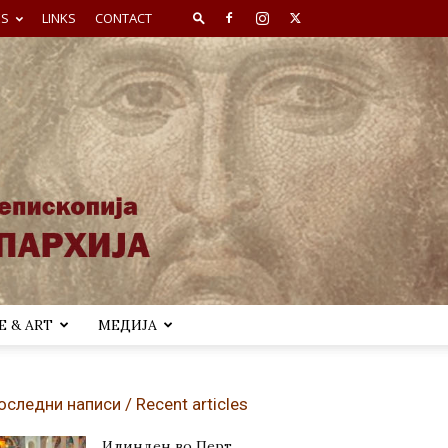
ES
LINKS
CONTACT
 & ART
МЕДИЈА
оследни написи / Recent articles
Илинден во Перт