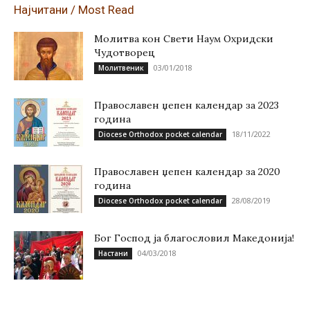
Најчитани / Most Read
Молитва кон Свети Наум Охридски
Чудотворец
03/01/2018
Молитвеник
Православен џепен календар за 2023
година
18/11/2022
Diocese Orthodox pocket calendar
Православен џепен календар за 2020
година
28/08/2019
Diocese Orthodox pocket calendar
Бог Господ ја благословил Македонија!
04/03/2018
Настани