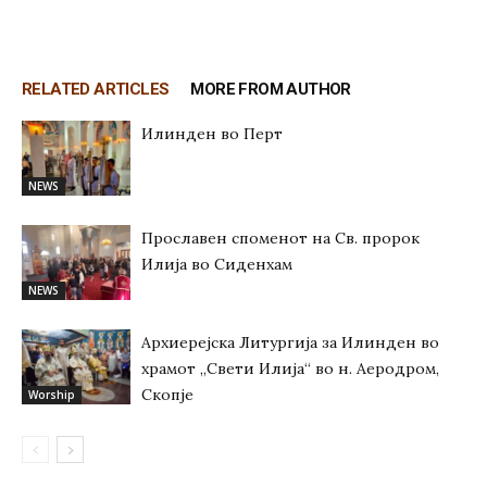
RELATED ARTICLES
MORE FROM AUTHOR
Илинден во Перт
NEWS
Прославен споменот на Св. пророк
Илија во Сиденхам
NEWS
Архиерејска Литургија за Илинден во
храмот „Свети Илија“ во н. Аеродром,
Скопје
Worship