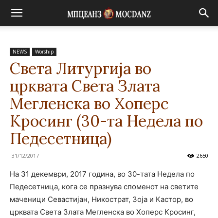
NEWS
Worship
Света Литургија во
црквата Света Злата
Мегленска во Хоперс
Кросинг (30-та Недела по
Педесетница)
31/12/2017
2650
На 31 декември, 2017 година, во 30-тата Недела по
Педесетница, кога се празнува споменот на светите
маченици Севастијан, Никострат, Зоја и Кастор, во
црквата Света Злата Мегленска во Хоперс Кросинг,