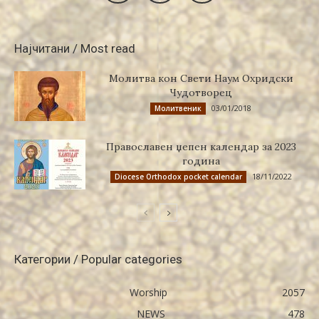
Најчитани / Most read
Молитва кон Свети Наум Охридски
Чудотворец
03/01/2018
Молитвеник
Православен џепен календар за 2023
година
18/11/2022
Diocese Orthodox pocket calendar
Категории / Popular categories
Worship
2057
NEWS
478