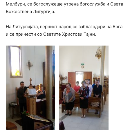
Мелбурн, се богослужеше утрена богослужба и Света
Божествена Литургија.
На Литургијата, верниот народ се заблагодари на Бога
и се причести со Светите Христови Тајни.