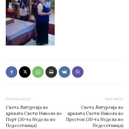
Previous article
Next article
Света Литургија во
Света Литургија во
црквата Свети Никола во
црквата Свети Никола во
Перт (30-та Недела по
Престон (30-та Недела по
Педесетница)
Педесетница)