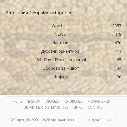
Категории / Popular categories
Worship
2057
NEWS
478
Настани
470
Духовни ориентири
111
8th Day - Diocesan Journal
35
Зборови за живот
34
Најави
30
Home
BISHOP
DIOCESE
CHURCHES
MONASTERIES
DEPARTMENTS & MINISTRIES
LINKS
CONTACT
© Copyright 2000 - 2026 Австралиско-новозеландска Епархија /