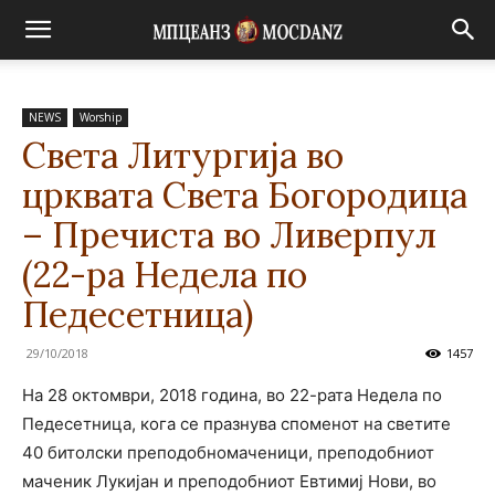
NEWS
Worship
Света Литургија во
црквата Света Богородица
– Пречиста во Ливерпул
(22-ра Недела по
Педесетница)
29/10/2018
1457
На 28 октомври, 2018 година, во 22-рата Недела по
Педесетница, кога се празнува споменот на светите
40 битолски преподобномаченици, преподобниот
маченик Лукијан и преподобниот Евтимиј Нови, во