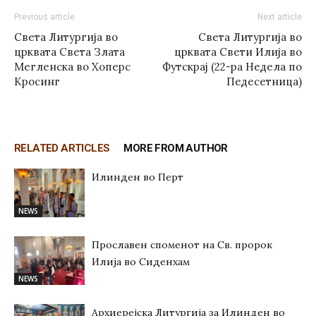
Previous article
Next article
Света Литургија во
Света Литургија во
црквата Света Злата
црквата Свети Илија во
Мегленска во Хоперс
Футскрај (22-ра Недела по
Кросинг
Педесетница)
RELATED ARTICLES
MORE FROM AUTHOR
Илинден во Перт
NEWS
Прославен споменот на Св. пророк
Илија во Сиденхам
NEWS
Архиерејска Литургија за Илинден во