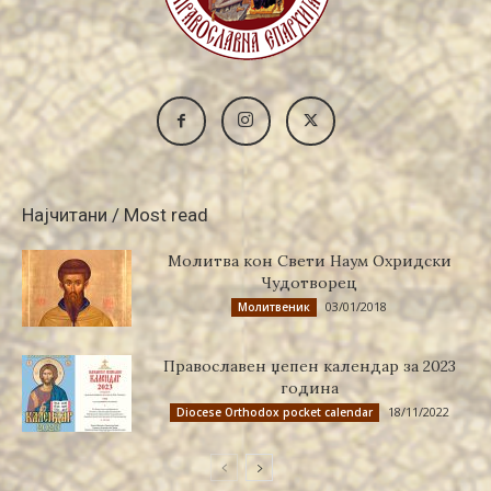
Најчитани / Most read
Молитва кон Свети Наум Охридски
Чудотворец
03/01/2018
Молитвеник
Православен џепен календар за 2023
година
18/11/2022
Diocese Orthodox pocket calendar