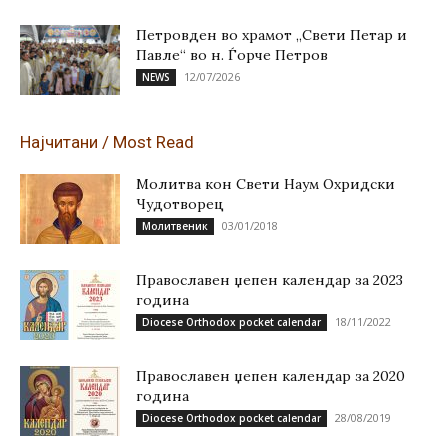
Петровден во храмот „Свети Петар и
Павле“ во н. Ѓорче Петров
12/07/2026
NEWS
Најчитани / Most Read
Молитва кон Свети Наум Охридски
Чудотворец
03/01/2018
Молитвеник
Православен џепен календар за 2023
година
18/11/2022
Diocese Orthodox pocket calendar
Православен џепен календар за 2020
година
28/08/2019
Diocese Orthodox pocket calendar