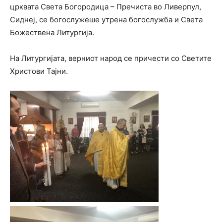
црквата Света Богородица – Пречиста во Ливерпул,
Сиднеј, се богослужеше утрена богослужба и Света
Божествена Литургија.
На Литургијата, верниот народ се причести со Светите
Христови Тајни.