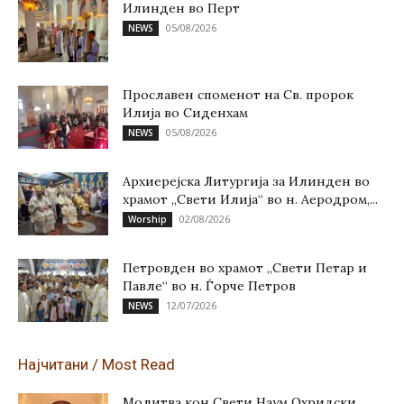
Илинден во Перт
05/08/2026
NEWS
Прославен споменот на Св. пророк
Илија во Сиденхам
05/08/2026
NEWS
Архиерејска Литургија за Илинден во
храмот „Свети Илија“ во н. Аеродром,...
02/08/2026
Worship
Петровден во храмот „Свети Петар и
Павле“ во н. Ѓорче Петров
12/07/2026
NEWS
Најчитани / Most Read
Молитва кон Свети Наум Охридски