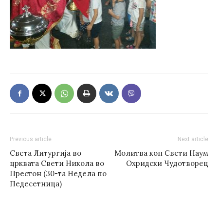
Previous article
Next article
Света Литургија во
Молитва кон Свети Наум
црквата Свети Никола во
Охридски Чудотворец
Престон (30-та Недела по
Педесетница)