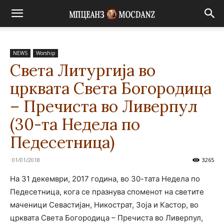
NEWS
Worship
Света Литургија во
црквата Света Богородица
– Пречиста во Ливерпул
(30-та Недела по
Педесетница)
01/01/2018
3265
На 31 декември, 2017 година, во 30-тата Недела по
Педесетница, кога се празнува споменот на светите
маченици Севастијан, Никострат, Зоја и Кастор, во
црквата Света Богородица – Пречиста во Ливерпул,