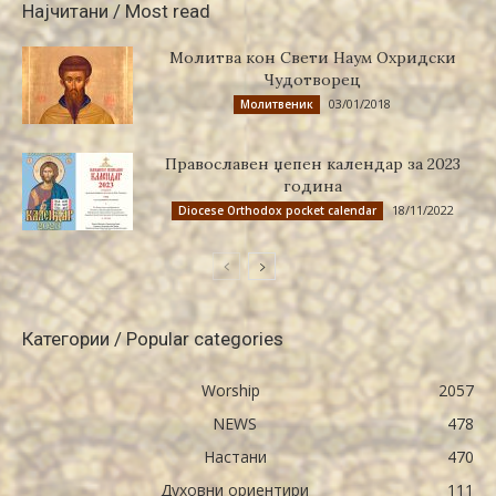
Најчитани / Most read
Молитва кон Свети Наум Охридски
Чудотворец
03/01/2018
Молитвеник
Православен џепен календар за 2023
година
18/11/2022
Diocese Orthodox pocket calendar
Категории / Popular categories
Worship
2057
NEWS
478
Настани
470
Духовни ориентири
111