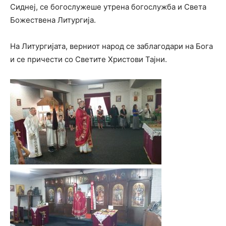
Сиднеј, се богослужеше утрена богослужба и Света
Божествена Литургија.
На Литургијата, верниот народ се заблагодари на Бога
и се причести со Светите Христови Тајни.