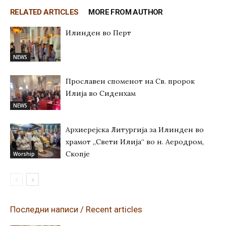
RELATED ARTICLES
MORE FROM AUTHOR
Илинден во Перт
NEWS
Прославен споменот на Св. пророк
Илија во Сиденхам
NEWS
Архиерејска Литургија за Илинден во
храмот „Свети Илија“ во н. Аеродром,
Скопје
Worship
Последни написи / Recent articles