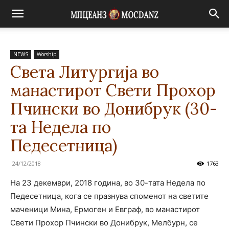
NEWS
Worship
Света Литургија во
манастирот Свети Прохор
Пчински во Донибрук (30-
та Недела по
Педесетница)
24/12/2018
1763
На 23 декември, 2018 година, во 30-тата Недела по
Педесетница, кога се празнува споменот на светите
маченици Мина, Ермоген и Евграф, во манастирот
Свети Прохор Пчински во Донибрук, Мелбурн, се