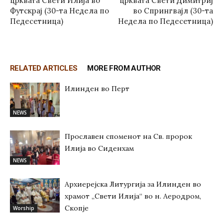
црквата Свети Илија во
црквата Свети Димитриј
Футскрај (30-та Недела по
во Спрингвајл (30-та
Педесетница)
Недела по Педесетница)
RELATED ARTICLES
MORE FROM AUTHOR
Илинден во Перт
NEWS
Прославен споменот на Св. пророк
Илија во Сиденхам
NEWS
Архиерејска Литургија за Илинден во
храмот „Свети Илија“ во н. Аеродром,
Скопје
Worship