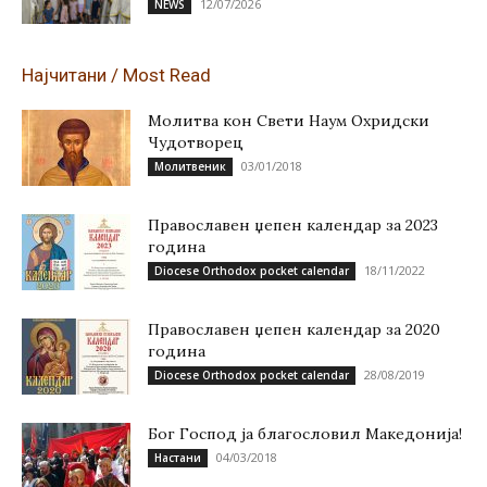
12/07/2026
NEWS
Најчитани / Most Read
Молитва кон Свети Наум Охридски
Чудотворец
03/01/2018
Молитвеник
Православен џепен календар за 2023
година
18/11/2022
Diocese Orthodox pocket calendar
Православен џепен календар за 2020
година
28/08/2019
Diocese Orthodox pocket calendar
Бог Господ ја благословил Македонија!
04/03/2018
Настани