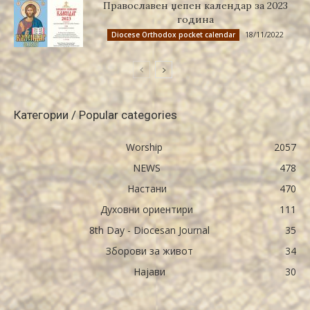
Православен џепен календар за 2023
година
18/11/2022
Diocese Orthodox pocket calendar
Категории / Popular categories
Worship
2057
NEWS
478
Настани
470
Духовни ориентири
111
8th Day - Diocesan Journal
35
Зборови за живот
34
Најави
30