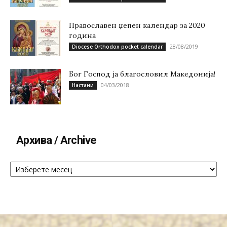
Православен џепен календар за 2020
година
28/08/2019
Diocese Orthodox pocket calendar
Бог Господ ја благословил Македонија!
04/03/2018
Настани
Архива / Archive
Архива
/
Archive