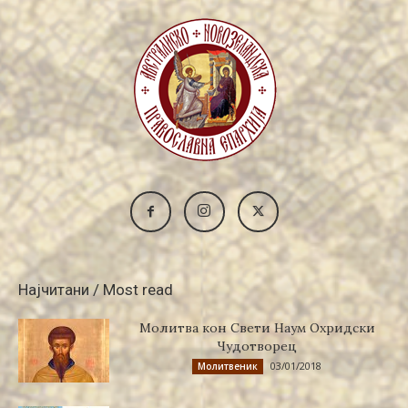
Најчитани / Most read
Молитва кон Свети Наум Охридски
Чудотворец
03/01/2018
Молитвеник