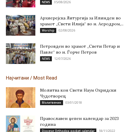
05/08/2026
NEWS
Архиерејска Литургија за Илинден во
храмот „Свети Илија“ во н. Аеродром,...
02/08/2026
Worship
Петровден во храмот „Свети Петар и
Павле“ во н. Ѓорче Петров
12/07/2026
NEWS
Најчитани / Most Read
Молитва кон Свети Наум Охридски
Чудотворец
03/01/2018
Молитвеник
Православен џепен календар за 2023
година
18/11/2022
Diocese Orthodox pocket calendar