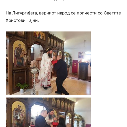
На Литургијата, верниот народ се причести со Светите
Христови Тајни.