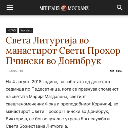
NEWS
Worship
Света Литургија во
манастирот Свети Прохор
Пчински во Донибрук
04/08/2018
1469
На 4 август, 2018 година, во саботата од десетата
седмица по Педесетница, кога се празнува споменот
на светата Марија Магдалена, светиот
свештеномаченик Фока и преподобниот Корнилиј, во
манастирот Свети Прохор Пчински во Донибрук,
Викторија, се богослужеше утрена богослужба и
Света Божествена Литургија.