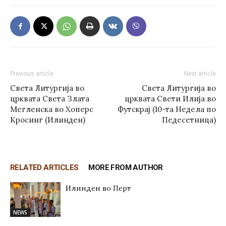
Previous article
Next article
Света Литургија во
Света Литургија во
црквата Светa Злата
црквата Свети Илија во
Мегленска во Хоперс
Футскрај (10-та Недела по
Кросинг (Илинден)
Педесетница)
RELATED ARTICLES
MORE FROM AUTHOR
Илинден во Перт
NEWS