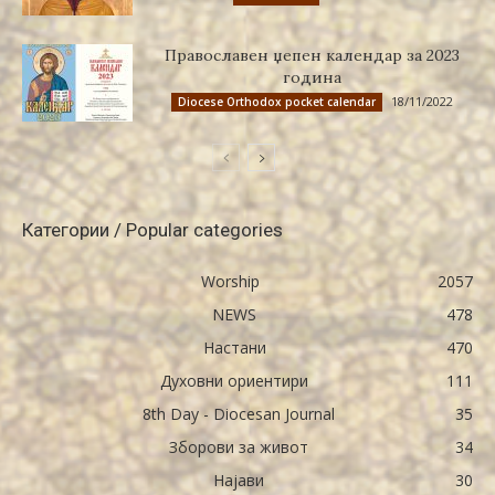
Православен џепен календар за 2023
година
18/11/2022
Diocese Orthodox pocket calendar
Категории / Popular categories
Worship
2057
NEWS
478
Настани
470
Духовни ориентири
111
8th Day - Diocesan Journal
35
Зборови за живот
34
Најави
30