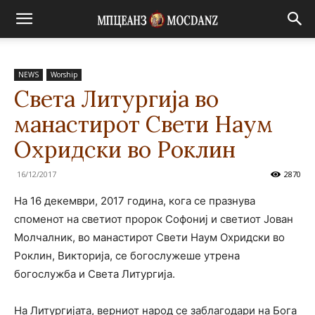
NEWS
Worship
Света Литургија во
манастирот Свети Наум
Охридски во Роклин
16/12/2017
2870
На 16 декември, 2017 година, кога се празнува
споменот на светиот пророк Софониј и светиот Јован
Молчалник, во манастирот Свети Наум Охридски во
Роклин, Викторија, се богослужеше утрена
богослужба и Света Литургија.
На Литургијата, верниот народ се заблагодари на Бога