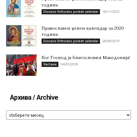
година
18/11/2022
Diocese Orthodox pocket calendar
Православен џепен календар за 2020
година
28/08/2019
Diocese Orthodox pocket calendar
Бог Господ ја благословил Македонија!
04/03/2018
Настани
Архива / Archive
Архива
/
Archive