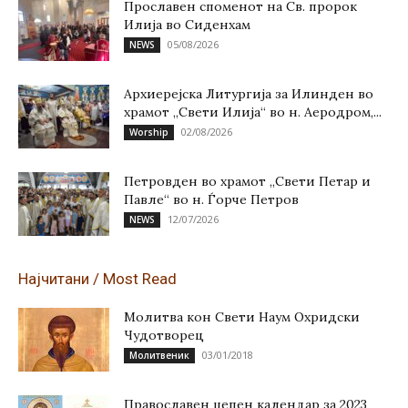
Прославен споменот на Св. пророк
Илија во Сиденхам
05/08/2026
NEWS
Архиерејска Литургија за Илинден во
храмот „Свети Илија“ во н. Аеродром,...
02/08/2026
Worship
Петровден во храмот „Свети Петар и
Павле“ во н. Ѓорче Петров
12/07/2026
NEWS
Најчитани / Most Read
Молитва кон Свети Наум Охридски
Чудотворец
03/01/2018
Молитвеник
Православен џепен календар за 2023