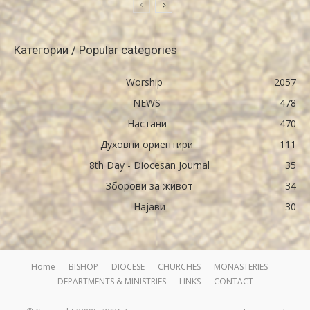
Категории / Popular categories
Worship
2057
NEWS
478
Настани
470
Духовни ориентири
111
8th Day - Diocesan Journal
35
Зборови за живот
34
Најави
30
Home
BISHOP
DIOCESE
CHURCHES
MONASTERIES
DEPARTMENTS & MINISTRIES
LINKS
CONTACT