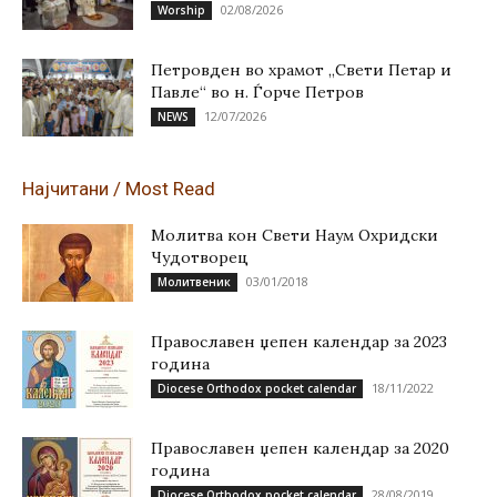
02/08/2026
Worship
Петровден во храмот „Свети Петар и
Павле“ во н. Ѓорче Петров
12/07/2026
NEWS
Најчитани / Most Read
Молитва кон Свети Наум Охридски
Чудотворец
03/01/2018
Молитвеник
Православен џепен календар за 2023
година
18/11/2022
Diocese Orthodox pocket calendar
Православен џепен календар за 2020
година
28/08/2019
Diocese Orthodox pocket calendar