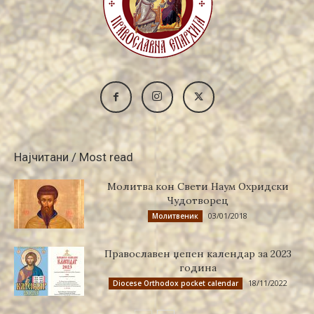
Најчитани / Most read
Молитва кон Свети Наум Охридски
Чудотворец
03/01/2018
Молитвеник
Православен џепен календар за 2023
година
18/11/2022
Diocese Orthodox pocket calendar