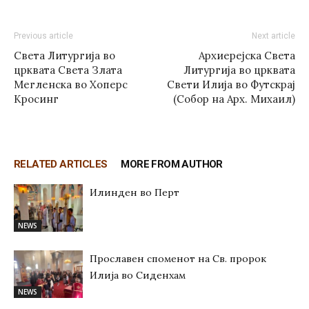
Previous article
Next article
Света Литургија во
Архиерејска Света
црквата Света Злата
Литургија во црквата
Мегленска во Хоперс
Свети Илија во Футскрај
Кросинг
(Собор на Арх. Михаил)
RELATED ARTICLES
MORE FROM AUTHOR
Илинден во Перт
NEWS
Прославен споменот на Св. пророк
Илија во Сиденхам
NEWS