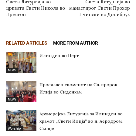
Света Литургија во
Света Литургија во
црквата Свети Никола во
манастирот Свети Прохор
Престон
Пчински во Донибрук
RELATED ARTICLES
MORE FROM AUTHOR
Илинден во Перт
NEWS
Прославен споменот на Св. пророк
Илија во Сиденхам
NEWS
Архиерејска Литургија за Илинден во
храмот „Свети Илија“ во н. Аеродром,
Скопје
Worship