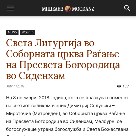
NEWS
Worship
Света Литургија во
Соборната црква Раѓање
на Пресвета Богородица
во Сиденхам
08/11/2018
1551
На 8 ноември, 2018 година, кога се празнува споменот
на светиот великомаченик Димитриј Солунски –
Мироточив (Митровден), во Соборната црква Раѓање
на Пресвета Богородица во Сиденхам, Мелбурн, се
богослужеше утрена богослужба и Света Божествена