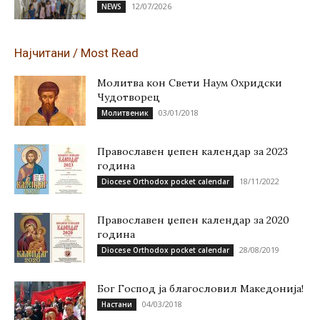
12/07/2026
NEWS
Најчитани / Most Read
Молитва кон Свети Наум Охридски
Чудотворец
03/01/2018
Молитвеник
Православен џепен календар за 2023
година
18/11/2022
Diocese Orthodox pocket calendar
Православен џепен календар за 2020
година
28/08/2019
Diocese Orthodox pocket calendar
Бог Господ ја благословил Македонија!
04/03/2018
Настани