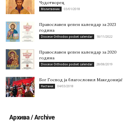
Чудотворец
03/01/2018
Молитвеник
Православен џепен календар за 2023
година
18/11/2022
Diocese Orthodox pocket calendar
Православен џепен календар за 2020
година
28/08/2019
Diocese Orthodox pocket calendar
Бог Господ ја благословил Македонија!
04/03/2018
Настани
Архива / Archive
Архива