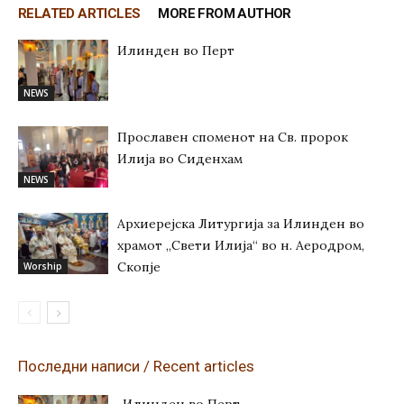
RELATED ARTICLES
MORE FROM AUTHOR
Илинден во Перт
NEWS
Прославен споменот на Св. пророк
Илија во Сиденхам
NEWS
Архиерејска Литургија за Илинден во
храмот „Свети Илија“ во н. Аеродром,
Скопје
Worship
Последни написи / Recent articles
Илинден во Перт