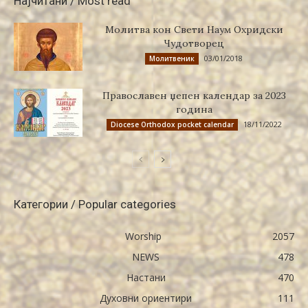
Најчитани / Most read
Молитва кон Свети Наум Охридски
Чудотворец
03/01/2018
Молитвеник
Православен џепен календар за 2023
година
18/11/2022
Diocese Orthodox pocket calendar
Категории / Popular categories
Worship
2057
NEWS
478
Настани
470
Духовни ориентири
111