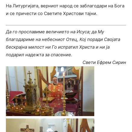
На Литургијата, верниот народ се заблагодари на Бога
и се причести со Светите Христови тајни.
Да го прославиме величието на Исуса; да Му
благодариме на небесниот Отец, Кој поради Својата
бескрајна милост ни Го испратил Христа и ни ја
подарил надежта за спасение.
Свети Ефрем Сирин