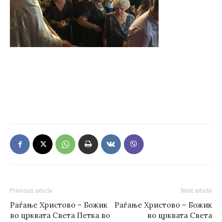
Previous article
Next article
Раѓање Христово – Божик
Раѓање Христово – Божик
во црквата Света Петка во
во црквата Света