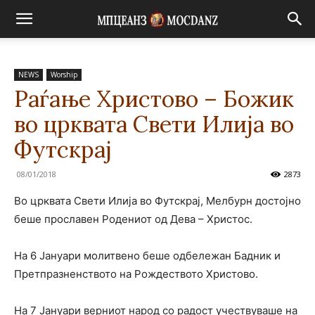
NEWS
Worship
Раѓање Христово – Божик
во црквата Свети Илија во
Футскрај
08/01/2018
2873
Во црквата Свети Илија во Футскрај, Мелбурн достојно
беше прославен Родениот од Дева – Христос.
На 6 Јануари молитвено беше одбележан Бадник и
Претпразненството на Рождеството Христово.
На 7 Јануари верниот народ со радост учествуваше на