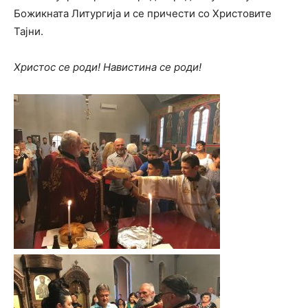
Божикната Литургија и се причести со Христовите
Тајни.
Христос се роди! Навистина се роди!