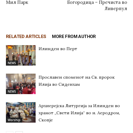
Мил Парк
Богородица – Пречиста во
Ливерпул
RELATED ARTICLES
MORE FROM AUTHOR
Илинден во Перт
NEWS
Прославен споменот на Св. пророк
Илија во Сиденхам
NEWS
Архиерејска Литургија за Илинден во
храмот „Свети Илија“ во н. Аеродром,
Скопје
Worship