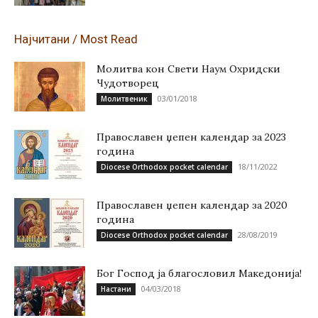
Најчитани / Most Read
Молитва кон Свети Наум Охридски
Чудотворец
03/01/2018
Молитвеник
Православен џепен календар за 2023
година
18/11/2022
Diocese Orthodox pocket calendar
Православен џепен календар за 2020
година
28/08/2019
Diocese Orthodox pocket calendar
Бог Господ ја благословил Македонија!
04/03/2018
Настани