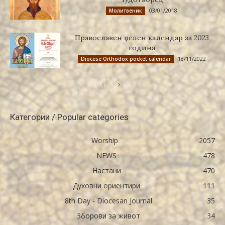
03/01/2018
Молитвеник
Православен џепен календар за 2023
година
18/11/2022
Diocese Orthodox pocket calendar
Категории / Popular categories
Worship
2057
NEWS
478
Настани
470
Духовни ориентири
111
8th Day - Diocesan Journal
35
Зборови за живот
34