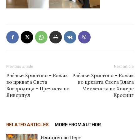
Previous article
Next article
Раѓање Христово – Божик
Раѓање Христово – Божик
во црквата Света
во црквата Света Злата
Богородица – Пречиста во
Мегленска во Хоперс
Ливерпул
Кросинг
RELATED ARTICLES
MORE FROM AUTHOR
Илинден во Перт