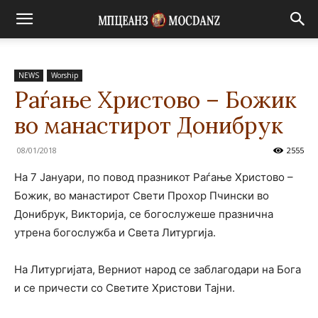
NEWS
Worship
Раѓање Христово – Божик
во манастирот Донибрук
08/01/2018
2555
На 7 Јануари, по повод празникот Раѓање Христово –
Божик, во манастирот Свети Прохор Пчински во
Донибрук, Викторија, се богослужеше празнична
утрена богослужба и Света Литургија.
На Литургијата, Верниот народ се заблагодари на Бога
и се причести со Светите Христови Тајни.