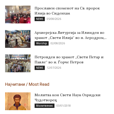
Прославен споменот на Св. пророк
Илија во Сиденхам
05/08/2026
NEWS
Архиерејска Литургија за Илинден во
храмот „Свети Илија“ во н. Аеродром,...
02/08/2026
Worship
Петровден во храмот „Свети Петар и
Павле“ во н. Ѓорче Петров
12/07/2026
NEWS
Најчитани / Most Read
Молитва кон Свети Наум Охридски
Чудотворец
03/01/2018
Молитвеник