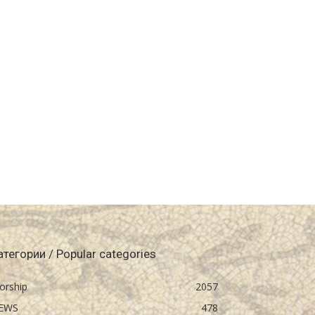
атегории / Popular categories
orship
2057
EWS
478