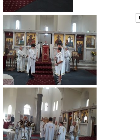
А
/
Ar