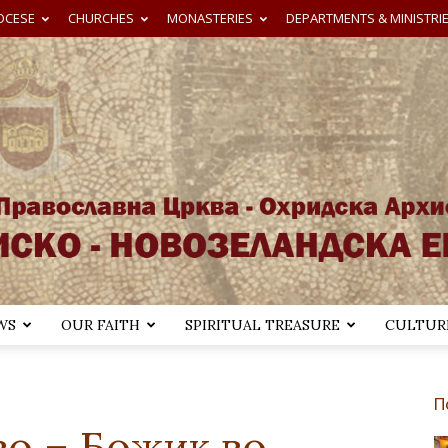
OCESE
CHURCHES
MONASTERIES
DEPARTMENTS & MINISTRI
WS
OUR FAITH
SPIRITUAL TREASURE
CULTURE
Австралиско-
П
во – Божик во