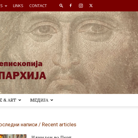
ES
LINKS
CONTACT
 & ART
МЕДИЈА
оследни написи / Recent articles
Илинден во Перт