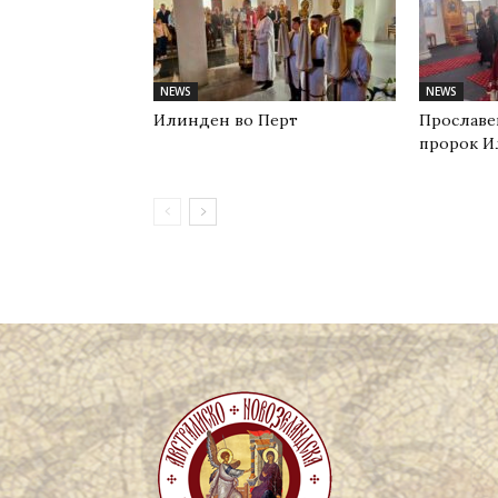
NEWS
NEWS
Илинден во Перт
Прославе
пророк И