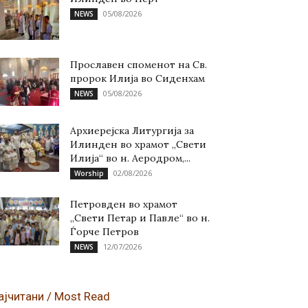
05/08/2026
NEWS
Прославен споменот на Св.
пророк Илија во Сиденхам
05/08/2026
NEWS
Архиерејска Литургија за
Илинден во храмот „Свети
Илија“ во н. Аеродром,...
02/08/2026
Worship
Петровден во храмот
„Свети Петар и Павле“ во н.
Ѓорче Петров
12/07/2026
NEWS
ајчитани / Most Read