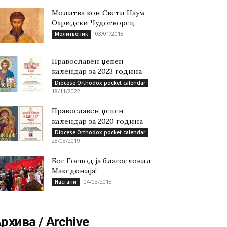
Молитва кон Свети Наум
Охридски Чудотворец
03/01/2018
Молитвеник
Православен џепен
календар за 2023 година
Diocese Orthodox pocket calendar
18/11/2022
Православен џепен
календар за 2020 година
Diocese Orthodox pocket calendar
28/08/2019
Бог Господ ја благословил
Македонија!
04/03/2018
Настани
рхива / Archive