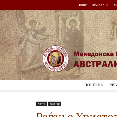
Home
BISHOP
DI
ПОЧЕТНА
NE
NEWS
Worship
Раѓање Христо