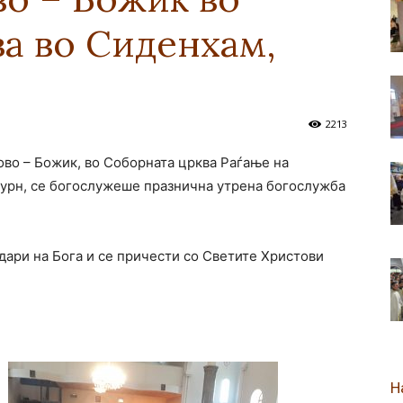
а во Сиденхам,
новозеландска
2213
ово – Божик, во Соборната црква Раѓање на
Епархија
урн, се богослужеше празнична утрена богослужба
одари на Бога и се причести со Светите Христови
Н