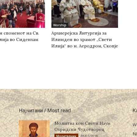
Worship
н споменот на Св.
Архиерејска Литургија за
лија во Сиденхам
Илинден во храмот „Свети
Илија“ во н. Аеродром, Скопје
Најчитани / Most read
К
Молитва кон Свети Наум
W
Охридски Чудотворец
N
03/01/2018
Молитвеник