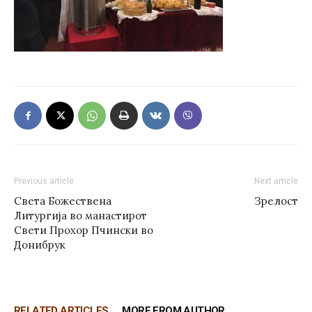
Previous article
Next article
Света Божествена
Зрелост
Литургија во манастирот
Свети Прохор Пчински во
Донибрук
RELATED ARTICLES
MORE FROM AUTHOR