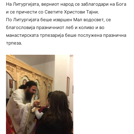
На Литургијата, верниот народ се заблагодари на Бога
и се причести со Светите Христови Тајни.
По Литургијата беше извршен Мал водосвет, се
благословија празничниот леб и коливо и во
манастирската трпезарија беше послужена празнична
трпеза.