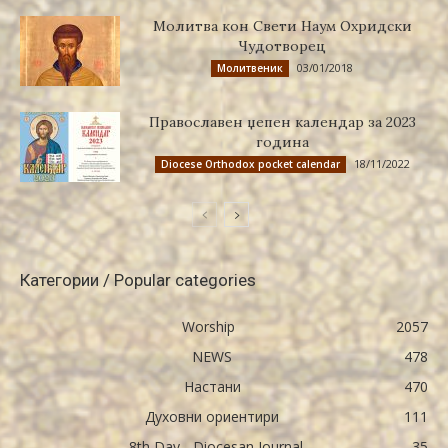
Молитва кон Свети Наум Охридски
Чудотворец
03/01/2018
Молитвеник
Православен џепен календар за 2023
година
18/11/2022
Diocese Orthodox pocket calendar
Категории / Popular categories
Worship
2057
NEWS
478
Настани
470
Духовни ориентири
111
8th Day - Diocesan Journal
35