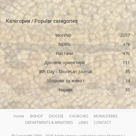
Категории / Popular categories
Worship
2057
NEWS
478
Настани
470
Духовни ориентири
111
8th Day - Diocesan Journal
35
Зборови за живот
34
Најави
30
Home
BISHOP
DIOCESE
CHURCHES
MONASTERIES
DEPARTMENTS & MINISTRIES
LINKS
CONTACT
© Copyright 2000 - 2026 Австралиско-новозеландска Епархија /