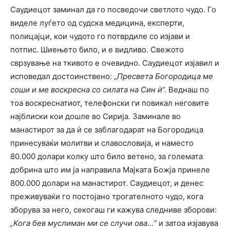
Саудиецот заминал да го посведочи светлото чудо. Го
виделе луѓето од судска медицина, експерти,
полицајци, кои чудото го потврдиле со изјави и
потпис. Шиењето било, и е видливо. Свежото
сврзување на ткивото е очевидно. Саудиецот изјавил и
исповедал достоинствено: „
Пресвета Богородица ме
соши и ме воскресна со силата на Син
ѝ“.
Веднаш по
тоа воскреснатиот, телефонски ги повикал неговите
најблиски кои дошле во Сирија. Заминале во
манастирот за да ѝ се заблагодарат на Богородица
принесуваќи молитви и славословија, и наместо
80.000 долари колку што било ветено, за големата
добрина што им ја направила Мајката Божја принеле
800.000 долари на манастирот. Саудиецот, и денес
преживуваќи го постојано трогателното чудо, кога
зборува за него, секогаш ги кажува следниве зборови:
„Кога бев муслиман ми се случи ова…“
и затоа изјавува