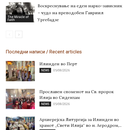
Воскреснување на еден нарко-зависник
– чудо на преподобен Гавриил
The Miracle of
Ургебадзе
Faith
Последни написи / Recent articles
Илинден во Перт
05/08/2026
NEWS
Прославен споменот на Св. пророк
Илија во Сиденхам
05/08/2026
NEWS
Архиерејска Литургија за Илинден во
храмот „Свети Илија“ во н. Аеродром,...