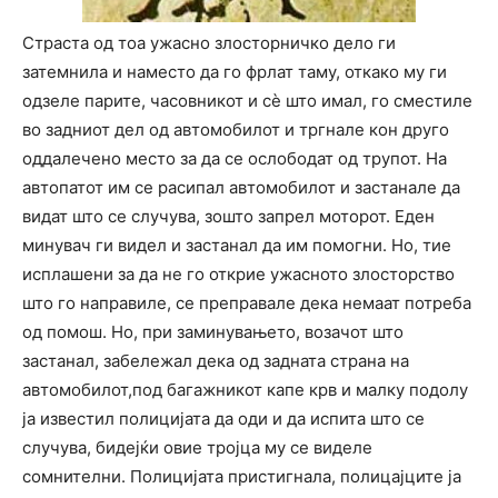
Страста од тоа ужасно злосторничко дело ги
затемнила и наместо да го фрлат таму, откако му ги
одзеле парите, часовникот и сè што имал, го сместиле
во задниот дел од автомобилот и тргнале кон друго
оддалечено место за да се ослободат од трупот. На
автопатот им се расипал автомобилот и застанале да
видат што се случува, зошто запрел моторот. Еден
минувач ги видел и застанал да им помогни. Но, тие
исплашени за да не го открие ужасното злосторство
што го направиле, се преправале дека немаат потреба
од помош. Но, при заминувањето, возачот што
застанал, забележал дека од задната страна на
автомобилот,под багажникот капе крв и малку подолу
ја известил полицијата да оди и да испита што се
случува, бидејќи овие тројца му се виделе
сомнителни. Полицијата пристигнала, полицајците ја