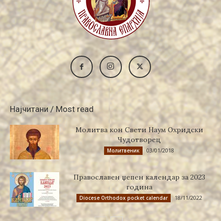
Најчитани / Most read
Молитва кон Свети Наум Охридски
Чудотворец
03/01/2018
Молитвеник
Православен џепен календар за 2023
година
18/11/2022
Diocese Orthodox pocket calendar