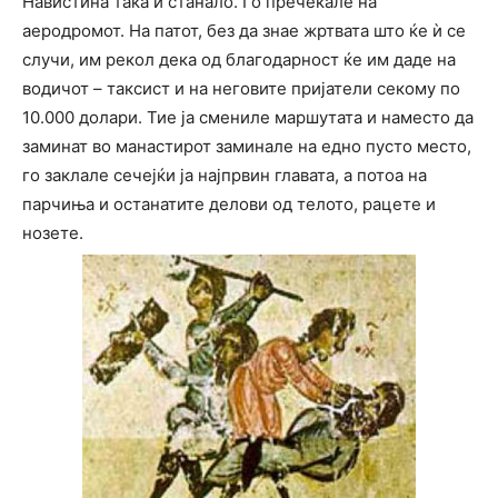
Навистина така и станало. Го пречекале на
аеродромот. На патот, без да знае жртвата што ќе ѝ се
случи, им рекол дека од благодарност ќе им даде на
водичот – таксист и на неговите пријатели секому по
10.000 долари. Тие ја смениле маршутата и наместо да
заминат во манастирот заминале на едно пусто место,
го заклале сечејќи ја најпрвин главата, а потоа на
парчиња и останатите делови од телото, рацете и
нозете.