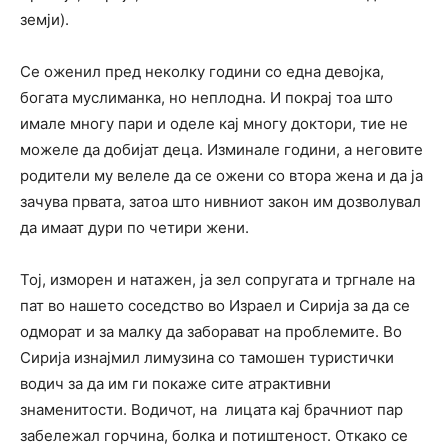
земји).
Се оженил пред неколку години со една девојка,
богата муслиманка, но неплодна. И покрај тоа што
имале многу пари и оделе кај многу доктори, тие не
можеле да добијат деца. Изминале години, а неговите
родители му велеле да се ожени со втора жена и да ја
зачува првата, затоа што нивниот закон им дозволувал
да имаат дури по четири жени.
Тој, изморен и натажен, ја зел сопругата и тргнале на
пат во нашето соседство во Израел и Сирија за да се
одморат и за малку да заборават на проблемите. Во
Сирија изнајмил лимузина со тамошен туристички
водич за да им ги покаже сите атрактивни
знаменитости. Водичот, на лицата кај брачниот пар
забележал горчина, болка и потиштеност. Откако се