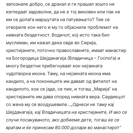
запознале добро, се дрзнал и ги прашал зошто не
изгледаат задоволни, да не е тој виновен или пак не
им се допаѓа маршутата на патувањето? Тие се
отвориле кон него и му го објасниле проблемот на
нивната бездетност. Водичот, кој исто така бил
муслиман, им кажал дека овде во Сирија,
христијаните, поточно православните, имаат манастир
на Богородица Шејданагија (Владичица – Госпоѓа) и
многу бездетни прибегнуваат кон нејзината
чудотворна икона. Таму, на нејзината икона има
кандило, а на покониците им даваат од фитилот на
кандилото, кое се јаде, се пие, и тогаш „Марија“ на
христијаните им дава според нивната вера. Саудиецот
со жена му се воодушевиле…„
Однеси не таму кај
Шејданагија, кај Владичицата на христијаните, И ако се
случи посакуваното, ако добиеме дете, тогаш ќе се
вратам и ќе принесам 80.000 долари во манастирот“