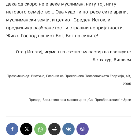
дека од скоро не е веќе муслиман, ниту тој, ниту
неговото семејство… Ова чудо ги потресе сите арапи,
муслимански земји, и целиот Среден Исток, и
предизвика разбранетост и страшни непријатности.
Жив е Господ нашиот Бог, Бог на силите!
Отец Игнатиј, игумен на светиот манастир на пастирите
Бетсахур, Витлеем
Преземено од: Вистина, Гласник на Преспанско Пелагониската Епархија, 49,
2005
Превод: Братството на манастирот „Св. Преображение“ – Зрзе