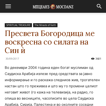
SPIRITUAL TREASURE
The Miracle of Faith
Пресвета Богородица ме
воскресна со силата на
Син ѝ
30/09/2017
3601
Во декември 2004 година еден богат муслиман од
Саудиска Арабија излезе пред средствата за јавно
информирање и го раскажа следниов жив, трогателен
настан што го преживеа и што му го промени целиот
неговит живот (го кажа на телевизија, на радио, го
опиша во весниците, часописите во цела Саудиска
Арабија, Сирија, Палестина и во околните соседни