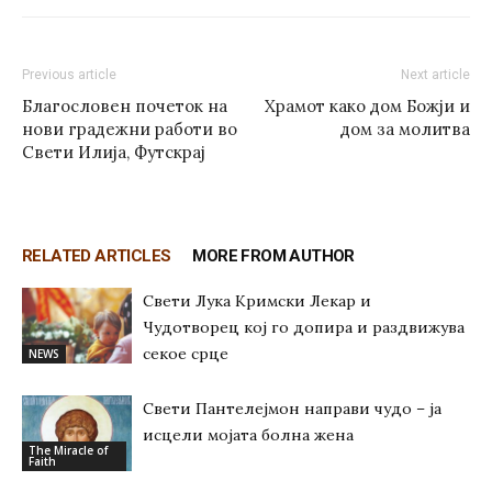
Previous article
Next article
Благословен почеток на
Храмот како дом Божји и
нови градежни работи во
дом за молитва
Свети Илија, Футскрај
RELATED ARTICLES
MORE FROM AUTHOR
Свети Лука Кримски Лекар и
Чудотворец кој го допира и раздвижува
секое срце
NEWS
Свети Пантелејмон направи чудо – ја
исцели мојата болна жена
The Miracle of
Faith