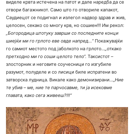
виделе крвта истечена на патот и дале наредба да се
отвори багажникот. Само што го отвориле капакот,
Саудиецот се подигнал и излегол надвор здрав и жив,
целосен, секако со многу крв, но сошиен!!! Им рекол:
„Богородица штотуку заврши со последните конци
шиејќи ми го грлото еве овде напред…“
Покажувајќи
го самиот местото под јаболкото на грлото…
„откако
претходно ми го соши целото тело“.
Таксистот –
злосторник и неговите соучесници го изгубиле
разумот, полуделе и со лисици биле испратени во
затворска лудница. Викале како демонизирани…„
Ние
те убив – ме, ние те парчосавме, ти ја исековме
главата, како сега живееш?!!!“