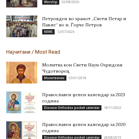
02/08/2026
Worship
Петровден во храмот „Свети Петар и
Павле“ во н. Ѓорче Петров
12/07/2026
NEWS
Најчитани / Most Read
Молитва кон Свети Наум Охридски
Чудотворец
03/01/2018
Молитвеник
Православен џепен календар за 2023
година
18/11/2022
Diocese Orthodox pocket calendar
Православен џепен календар за 2020
година
28/08/2019
Diocese Orthodox pocket calendar