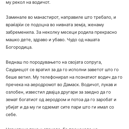
му рекол на водичот.
Заминале во манастирот, направиле што требало, и
враќајќи се подоцна во нивната земја, женаму
забременила. За неколку месеци родила прекрасно
машко дете, здраво и убаво. Чудо од нашата
Богородица.
Веднаш по породувањето на својата сопруга,
Саудиецот се вратил за да го исполни заветот што го
беше ветил. Му телефонирал на познатиот водич да го
пречека на аеродромот во Дамаск. Водичот, лукав и
озлобен, известил двајца другари за заедно да го
земат богатиот од аеродром и потоа да го заробат и
убијат и да му ги одземат сите пари што ги имал со
себе.