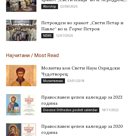
02/08/2026
Worship
Петровден во храмот „Свети Петар и
Павле“ во н. Ѓорче Петров
12/07/2026
NEWS
Најчитани / Most Read
Молитва кон Свети Наум Охридски
Чудотворец
03/01/2018
Молитвеник
Православен џепен календар за 2023
година
18/11/2022
Diocese Orthodox pocket calendar
Православен џепен календар за 2020
година