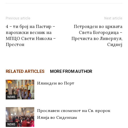
Previous article
Next article
4 – ти број на Пастир –
Петровден во црквата
парохиски весник на
Света Богородица –
МПЦО Свети Никола –
Пречиста во Ливерпул,
Престон
Сиднеј
RELATED ARTICLES
MORE FROM AUTHOR
Илинден во Перт
NEWS
Прославен споменот на Св. пророк
Илија во Сиденхам
NEWS