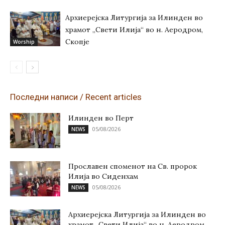
Архиерејска Литургија за Илинден во
храмот „Свети Илија“ во н. Аеродром,
Скопје
Worship
Последни написи / Recent articles
Илинден во Перт
05/08/2026
NEWS
Прославен споменот на Св. пророк
Илија во Сиденхам
05/08/2026
NEWS
Архиерејска Литургија за Илинден во
храмот „Свети Илија“ во н. Аеродром,...