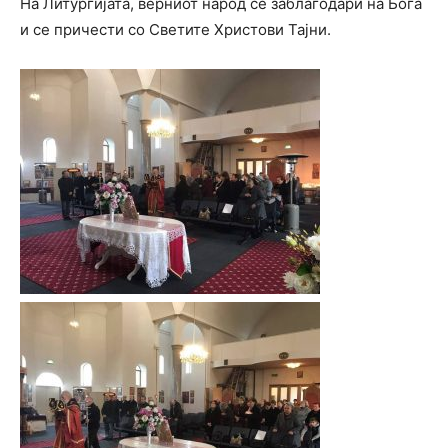
На Литургијата, верниот народ се заблагодари на Бога
и се причести со Светите Христови Тајни.