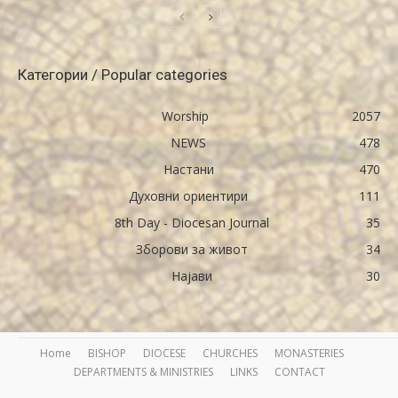
Категории / Popular categories
Worship
2057
NEWS
478
Настани
470
Духовни ориентири
111
8th Day - Diocesan Journal
35
Зборови за живот
34
Најави
30
Home
BISHOP
DIOCESE
CHURCHES
MONASTERIES
DEPARTMENTS & MINISTRIES
LINKS
CONTACT