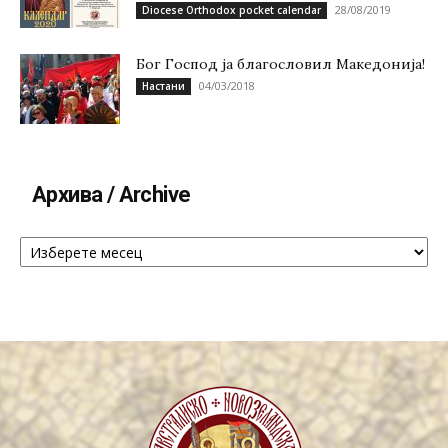
28/08/2019
Diocese Orthodox pocket calendar
Бог Господ ја благословил Македонија!
04/03/2018
Настани
Архива / Archive
Архива
/
Archive