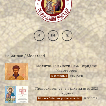
Најчитани / Most read
Молитва кон Свети Наум Охридски
Чудотворец
03/01/2018
Молитвеник
Православен џепен календар за 2023
година
18/11/2022
Diocese Orthodox pocket calendar