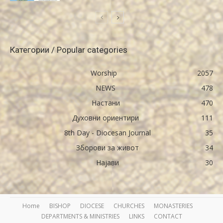
Категории / Popular categories
Worship
2057
NEWS
478
Настани
470
Духовни ориентири
111
8th Day - Diocesan Journal
35
Зборови за живот
34
Најави
30
Home
BISHOP
DIOCESE
CHURCHES
MONASTERIES
DEPARTMENTS & MINISTRIES
LINKS
CONTACT