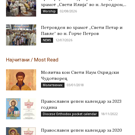
храмот „Свети Илија“ во н. Аеродром,...
02/08/2026
Worship
Петровден во храмот „Свети Петар и
Павле“ во н. Ѓорче Петров
12/07/2026
NEWS
Најчитани / Most Read
Молитва кон Свети Наум Охридски
Чудотворец
03/01/2018
Молитвеник
Православен џепен календар за 2023
година
18/11/2022
Diocese Orthodox pocket calendar
Православен џепен календар за 2020