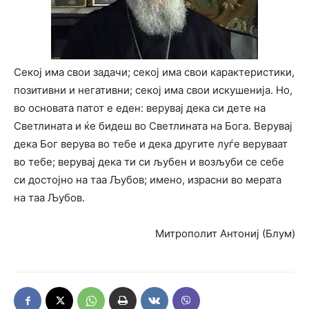
Секој има свои задачи; секој има свои карактеристики,
позитивни и негативни; секој има свои искушенија. Но,
во основата патот е еден: верувај дека си дете на
Светлината и ќе бидеш во Светлината на Бога. Верувај
дека Бог верува во тебе и дека другите луѓе веруваат
во тебе; верувај дека ти си љубен и возљуби се себе
си достојно на таа Љубов; имено, израсни во мерата
на таа Љубов.
Митрополит Антониј (Блум)