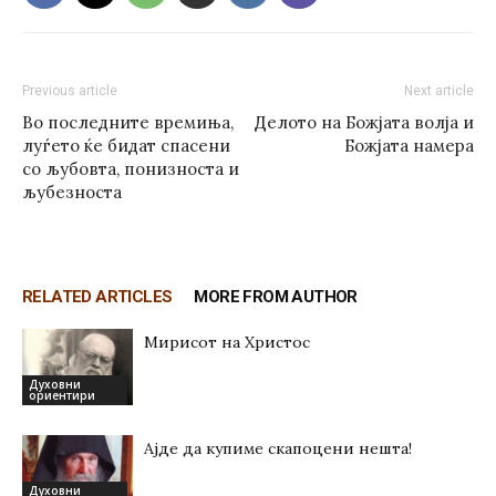
Previous article
Next article
Во последните времиња,
Делото на Божјата волја и
луѓето ќе бидат спасени
Божјата намера
со љубовта, понизноста и
љубезноста
RELATED ARTICLES
MORE FROM AUTHOR
Мирисот на Христос
Духовни
ориентири
Ајде да купиме скапоцени нешта!
Духовни