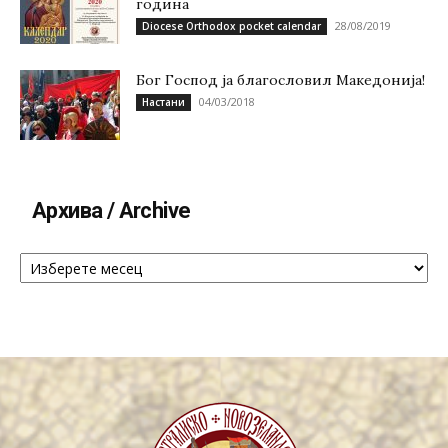
година
28/08/2019
Diocese Orthodox pocket calendar
Бог Господ ја благословил Македонија!
04/03/2018
Настани
Архива / Archive
Архива
/
Archive