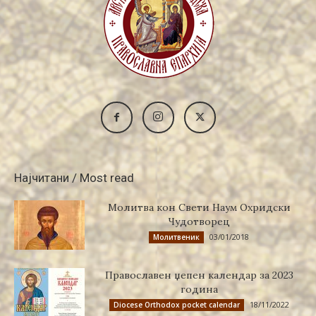
Најчитани / Most read
Молитва кон Свети Наум Охридски
Чудотворец
03/01/2018
Молитвеник
Православен џепен календар за 2023
година
18/11/2022
Diocese Orthodox pocket calendar