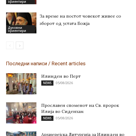
ориентири
За време на постот човекот живее со
зборот од устата Божја
Духовни
ориентири
Последни написи / Recent articles
Илинден во Перт
05/08/2026
NEWS
Прославен споменот на Св. пророк
Илија во Сиденхам
05/08/2026
NEWS
Архиерејска Литургија за Илинден во