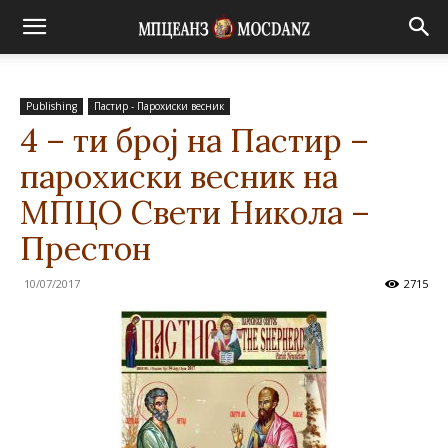
Publishing
Пастир - Парохиски весник
4 – ти број на Пастир –
парохиски весник на
МПЦО Свети Никола –
Престон
10/07/2017
2715