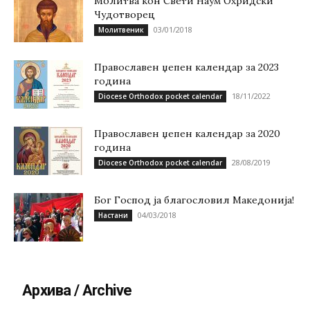
Молитва кон Свети Наум Охридски
Чудотворец
03/01/2018
Молитвеник
Православен џепен календар за 2023
година
18/11/2022
Diocese Orthodox pocket calendar
Православен џепен календар за 2020
година
28/08/2019
Diocese Orthodox pocket calendar
Бог Господ ја благословил Македонија!
04/03/2018
Настани
Архива / Archive