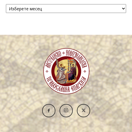
Архива
/
Archive