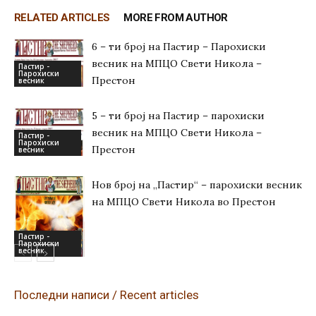
RELATED ARTICLES
MORE FROM AUTHOR
6 – ти број на Пастир – Парохиски
весник на МПЦО Свети Никола –
Пастир -
Парохиски
Престон
весник
5 – ти број на Пастир – парохиски
весник на МПЦО Свети Никола –
Пастир -
Парохиски
Престон
весник
Нов број на „Пастир“ – парохиски весник
на МПЦО Свети Никола во Престон
Пастир -
Парохиски
весник
Последни написи / Recent articles