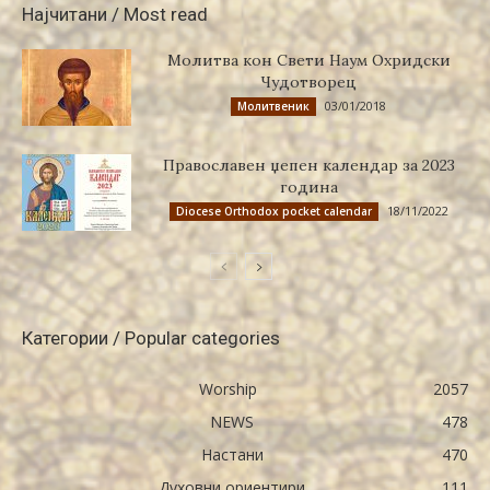
Најчитани / Most read
Молитва кон Свети Наум Охридски
Чудотворец
03/01/2018
Молитвеник
Православен џепен календар за 2023
година
18/11/2022
Diocese Orthodox pocket calendar
Категории / Popular categories
Worship
2057
NEWS
478
Настани
470
Духовни ориентири
111