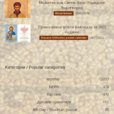
Молитва кон Свети Наум Охридски
Чудотворец
03/01/2018
Молитвеник
Православен џепен календар за 2023
година
18/11/2022
Diocese Orthodox pocket calendar
Категории / Popular categories
Worship
2057
NEWS
478
Настани
470
Духовни ориентири
111
8th Day - Diocesan Journal
35