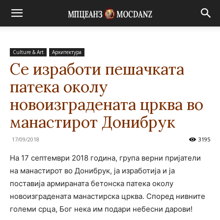
Culture & Art
Архитектура
Се изработи пешачката
патека околу
новоизградената црква во
манастирот Донибрук
17/09/2018
3195
На 17 септември 2018 година, група верни пријатели
на манастирот во Донибрук, ја изработија и ја
поставија армираната бетонска патека околу
новоизградената манастирска црква. Според нивните
големи срца, Бог нека им подари небесни дарови!