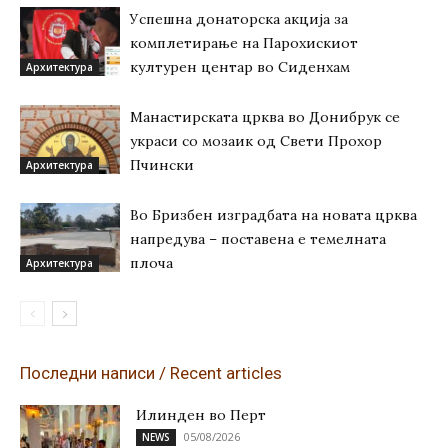
Успешна донаторска акција за
комплетирање на Парохискиот
културен центар во Сиденхам
Архитектура
Манастирската црква во Донибрук се
украси со мозаик од Свети Прохор
Пчински
Архитектура
Во Бризбен изградбата на новата црква
напредува – поставена е темелната
плоча
Архитектура
Последни написи / Recent articles
Илинден во Перт
05/08/2026
NEWS