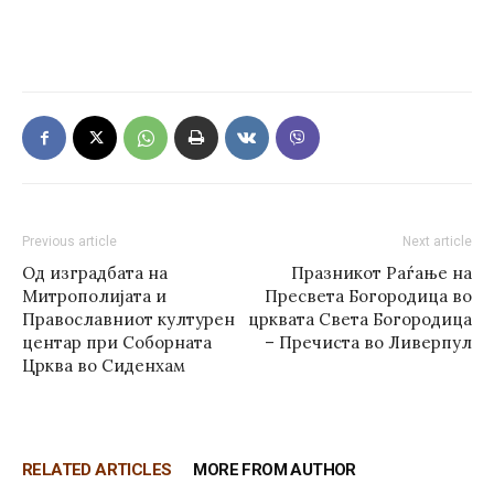
Previous article
Next article
Од изградбата на
Празникот Раѓање на
Митрополијата и
Пресвета Богородица во
Православниот културен
црквата Света Богородица
центар при Соборната
– Пречиста во Ливерпул
Црква во Сиденхам
RELATED ARTICLES
MORE FROM AUTHOR