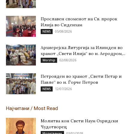
Прославен споменот на Св. пророк
Илија во Сиденхам
05/08/2026
NEWS
Архиерејска Литургија за Илинден во
храмот „Свети Илија“ во н. Аеродром,...
02/08/2026
Worship
Петровден во храмот „Свети Петар и
Павле“ во н. Ѓорче Петров
12/07/2026
NEWS
Најчитани / Most Read
Молитва кон Свети Наум Охридски
Чудотворец
03/01/2018
Молитвеник