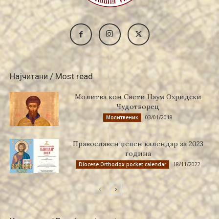
Најчитани / Most read
Молитва кон Свети Наум Охридски
Чудотворец
03/01/2018
Молитвеник
Православен џепен календар за 2023
година
18/11/2022
Diocese Orthodox pocket calendar