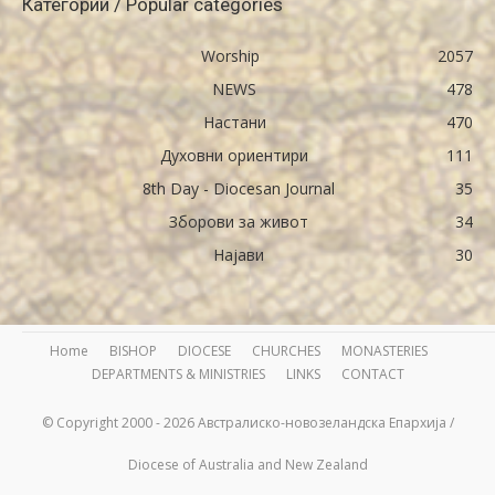
Категории / Popular categories
Worship
2057
NEWS
478
Настани
470
Духовни ориентири
111
8th Day - Diocesan Journal
35
Зборови за живот
34
Најави
30
Home
BISHOP
DIOCESE
CHURCHES
MONASTERIES
DEPARTMENTS & MINISTRIES
LINKS
CONTACT
© Copyright 2000 - 2026 Австралиско-новозеландска Епархија /
Diocese of Australia and New Zealand