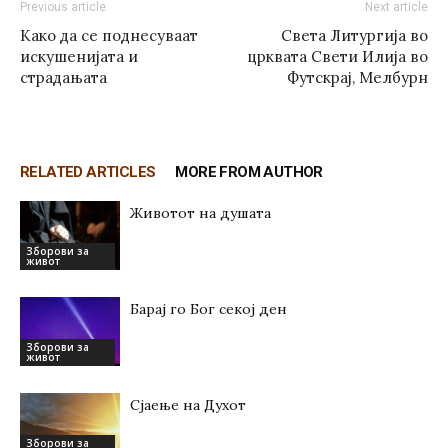
Previous article
Next article
Како да се поднесуваат
Света Литургија во
искушенијата и
црквата Свети Илија во
страдањата
Футскрај, Мелбурн
RELATED ARTICLES
MORE FROM AUTHOR
Животот на душата
Зборови за
живот
Барај го Бог секој ден
Зборови за
живот
Сјаење на Духот
Зборови за