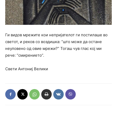
Ги видов мрежите кои непријателот ги постилаше во
светот, и реков со воздишка: “што може да остане
неуловено од овие мрежи?” Тогаш чув глас кој ми
рече: “смирението”.
Свети Антониј Велики