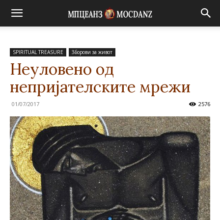
SPIRITUAL TREASURE
Зборови за живот
Неуловено од
непријателските мрежи
01/07/2017
2576