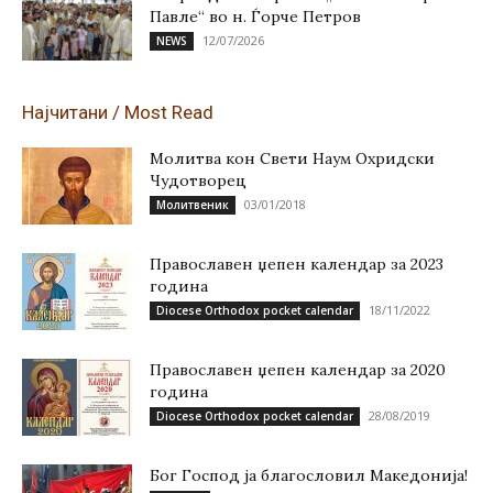
Павле“ во н. Ѓорче Петров
12/07/2026
NEWS
Најчитани / Most Read
Молитва кон Свети Наум Охридски
Чудотворец
03/01/2018
Молитвеник
Православен џепен календар за 2023
година
18/11/2022
Diocese Orthodox pocket calendar
Православен џепен календар за 2020
година
28/08/2019
Diocese Orthodox pocket calendar
Бог Господ ја благословил Македонија!