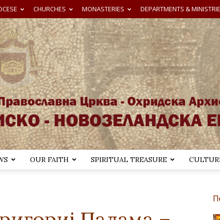
OCESE
CHURCHES
MONASTERIES
DEPARTMENTS & MINISTRI
WS
OUR FAITH
SPIRITUAL TREASURE
CULTURE
Австралиско-
П
Григориј Палама –