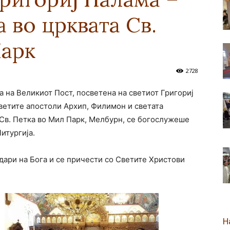
 во црквата Св.
новозеландска
Парк
2728
а на Великиот Пост, посветена на светиот Григориј
Епархија
светите апостоли Архип, Филимон и светата
 Св. Петка во Мил Парк, Мелбурн, се богослужеше
итургија.
одари на Бога и се причести со Светите Христови
Н