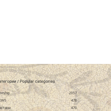
атегории / Popular categories
orship
2057
EWS
478
астани
470