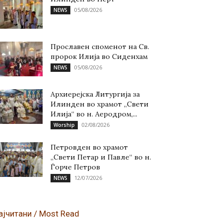
05/08/2026
NEWS
Прославен споменот на Св.
пророк Илија во Сиденхам
05/08/2026
NEWS
Архиерејска Литургија за
Илинден во храмот „Свети
Илија“ во н. Аеродром,...
02/08/2026
Worship
Петровден во храмот
„Свети Петар и Павле“ во н.
Ѓорче Петров
12/07/2026
NEWS
ајчитани / Most Read