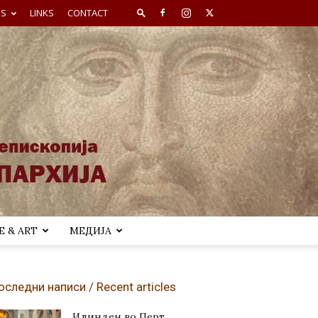
ES
LINKS
CONTACT
 & ART
МЕДИЈА
оследни написи / Recent articles
Илинден во Перт