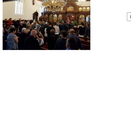
А
/
Ar