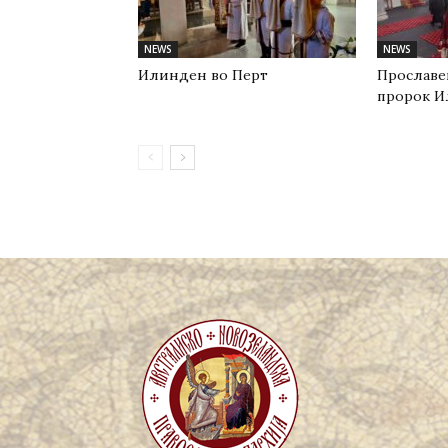
NEWS
NEWS
Илинден во Перт
Прославе
пророк И