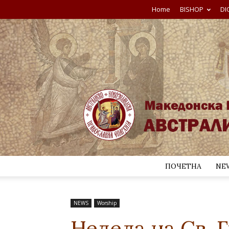
Home
BISHOP
DI
ПОЧЕТНА
NE
NEWS
Worship
Недела на Св. 