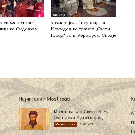
Worship
н споменот на Св.
Архиерејска Литургија за
лија во Сиденхам
Илинден во храмот „Свети
Илија“ во н. Аеродром, Скопје
Најчитани / Most read
К
Молитва кон Свети Наум
W
Охридски Чудотворец
N
03/01/2018
Молитвеник
Н