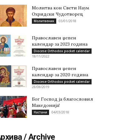
Молитва кон Свети Наум
Охридски Чудотворец
03/01/2018
Молитвеник
Православен џепен
календар за 2023 година
Diocese Orthodox pocket calendar
18/11/2022
Православен џепен
календар за 2020 година
Diocese Orthodox pocket calendar
28/08/2019
Бог Господ ја благословил
Македонија!
04/03/2018
Настани
рхива / Archive