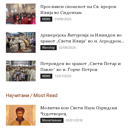
Прославен споменот на Св. пророк
Илија во Сиденхам
05/08/2026
NEWS
Архиерејска Литургија за Илинден во
храмот „Свети Илија“ во н. Аеродром,...
02/08/2026
Worship
Петровден во храмот „Свети Петар и
Павле“ во н. Ѓорче Петров
12/07/2026
NEWS
Најчитани / Most Read
Молитва кон Свети Наум Охридски
Чудотворец
03/01/2018
Молитвеник