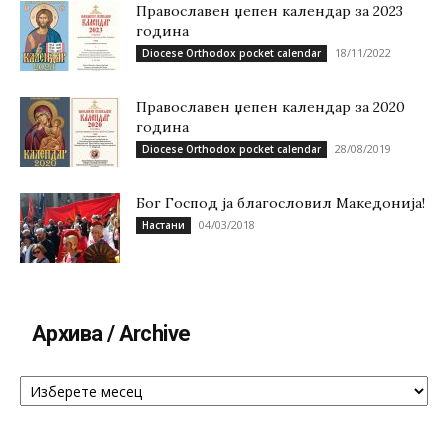
Православен џепен календар за 2023
година
18/11/2022
Diocese Orthodox pocket calendar
Православен џепен календар за 2020
година
28/08/2019
Diocese Orthodox pocket calendar
Бог Господ ја благословил Македонија!
04/03/2018
Настани
Архива / Archive
Архива
/
Archive