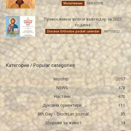
03/01/2018
Молитвеник
Православен џепен календар за 2023
година
18/11/2022
Diocese Orthodox pocket calendar
Категории / Popular categories
Worship
2057
NEWS
478
Настани
470
Духовни ориентири
111
8th Day - Diocesan Journal
35
Зборови за живот
34