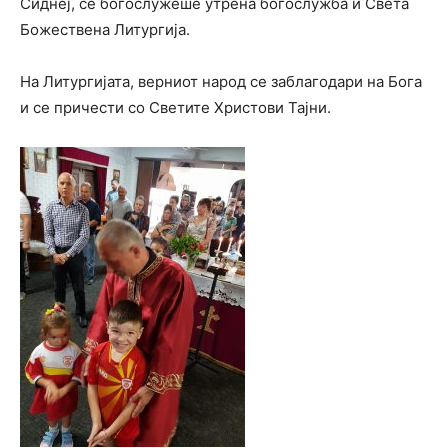
Сиднеј, се богослужеше утрена богослужба и Света
Божествена Литургија.
На Литургијата, верниот народ се заблагодари на Бога
и се причести со Светите Христови Тајни.