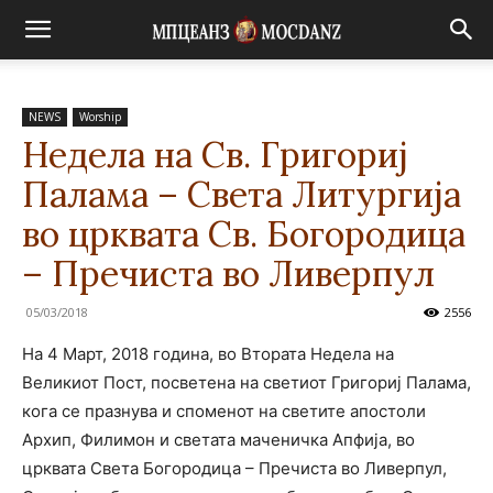
NEWS
Worship
Недела на Св. Григориј
Палама – Света Литургија
во црквата Св. Богородица
– Пречиста во Ливерпул
05/03/2018
2556
На 4 Март, 2018 година, во Втората Недела на
Великиот Пост, посветена на светиот Григориј Палама,
кога се празнува и споменот на светите апостоли
Архип, Филимон и светата маченичка Апфија, во
црквата Света Богородица – Пречиста во Ливерпул,