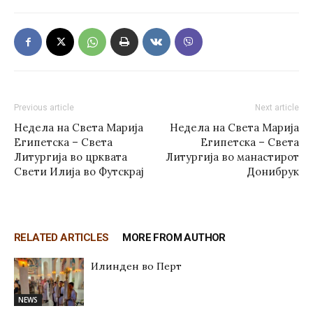
Previous article
Next article
Недела на Света Марија
Недела на Света Марија
Египетска – Света
Египетска – Света
Литургија во црквата
Литургија во манастирот
Свети Илија во Футскрај
Донибрук
RELATED ARTICLES
MORE FROM AUTHOR
Илинден во Перт
NEWS