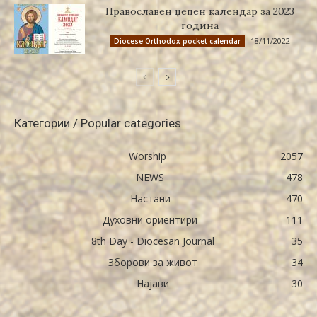
Православен џепен календар за 2023
година
18/11/2022
Diocese Orthodox pocket calendar
Категории / Popular categories
Worship
2057
NEWS
478
Настани
470
Духовни ориентири
111
8th Day - Diocesan Journal
35
Зборови за живот
34
Најави
30