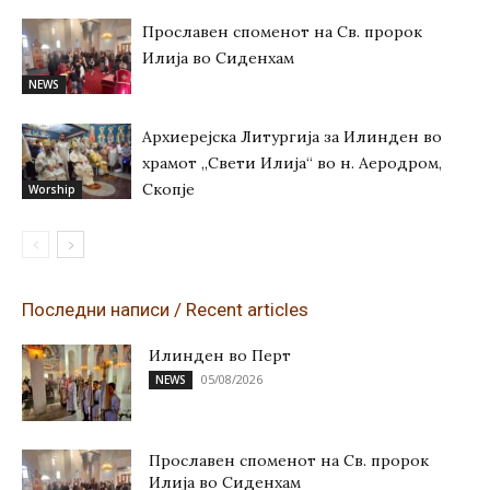
Прославен споменот на Св. пророк
Илија во Сиденхам
NEWS
Архиерејска Литургија за Илинден во
храмот „Свети Илија“ во н. Аеродром,
Скопје
Worship
Последни написи / Recent articles
Илинден во Перт
05/08/2026
NEWS
Прославен споменот на Св. пророк
Илија во Сиденхам