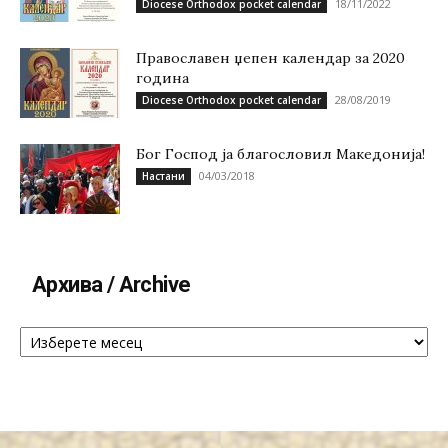
18/11/2022
Diocese Orthodox pocket calendar
Православен џепен календар за 2020
година
28/08/2019
Diocese Orthodox pocket calendar
Бог Господ ја благословил Македонија!
04/03/2018
Настани
Архива / Archive
Архива
/
Archive