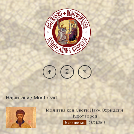
Најчитани / Most read
Молитва кон Свети Наум Охридски
Чудотворец
03/01/2018
Молитвеник