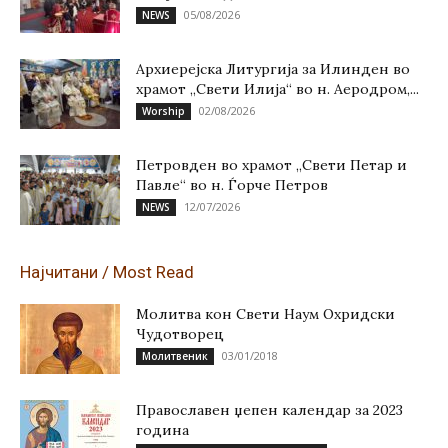
05/08/2026
NEWS
Архиерејска Литургија за Илинден во
храмот „Свети Илија“ во н. Аеродром,...
02/08/2026
Worship
Петровден во храмот „Свети Петар и
Павле“ во н. Ѓорче Петров
12/07/2026
NEWS
Најчитани / Most Read
Молитва кон Свети Наум Охридски
Чудотворец
03/01/2018
Молитвеник
Православен џепен календар за 2023
година