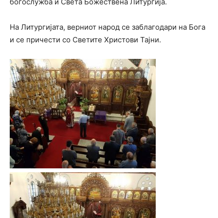
богослужба и Света Божествена Литургија.
На Литургијата, верниот народ се заблагодари на Бога
и се причести со Светите Христови Тајни.